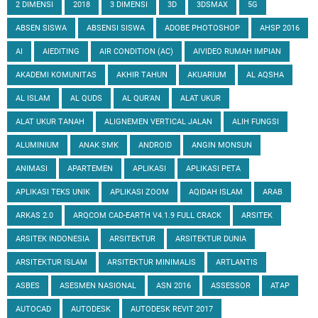
2 DIMENSI
2018
3 DIMENSI
3D
3DSMAX
5G
ABSEN SISWA
ABSENSI SISWA
ADOBE PHOTOSHOP
AHSP 2016
AI
AIEDITING
AIR CONDITION (AC)
AIVIDEO RUMAH IMPIAN
AKADEMI KOMUNITAS
AKHIR TAHUN
AKUARIUM
AL AQSHA
AL ISLAM
AL QUDS
AL QUR'AN
ALAT UKUR
ALAT UKUR TANAH
ALIGNEMEN VERTICAL JALAN
ALIH FUNGSI
ALUMINIUM
ANAK SMK
ANDROID
ANGIN MONSUN
ANIMASI
APARTEMEN
APLIKASI
APLIKASI PETA
APLIKASI TEKS UNIK
APLIKASI ZOOM
AQIDAH ISLAM
ARAB
ARKAS 2.0
ARQCOM CAD-EARTH V4.1.9 FULL CRACK
ARSITEK
ARSITEK INDONESIA
ARSITEKTUR
ARSITEKTUR DUNIA
ARSITEKTUR ISLAM
ARSITEKTUR MINIMALIS
ARTLANTIS
ASBES
ASESMEN NASIONAL
ASN 2016
ASSESSOR
ATAP
AUTOCAD
AUTODESK
AUTODESK REVIT 2017