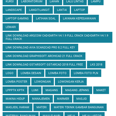
KURSI
LABORATORIUM
LAHAN
LALU LINTAS
LAMPU
LANDSCAPE
LANGIT-LANGIT
LANTAI
LAPTOP
LAPTOP GAMING
LATIHAN SOAL
LAYANAN KEPEGAWAIAN
LEMARI
LINK DOWNLOAD ARQCOM CAD-EARTH V4.1.9 FULL CRACK CAD-EARTH V4.1.9
FULL CRACK
LINK DOWNLOAD AVIA SCAN2CAD PRO 8.2 FULL KEY
LINK DOWNLOAD GRAPHISOFT ARCHICAD 21 FULL CRACK
LINK DOWNLOAD GSTARSOFT GSTARCAD 2018 FULL FREE
LKS 2018
LOGO
LOMBA DESAIN
LOMBA FOTO
LOMBA FOTO PLN
LOMBA POSTER
LOWONGAN
LOWONGAN KERJA
LPPPTK KPTK
LUMI
MAGANG
MAGANG JEPANG
MAKET
MAKNA HIDUP
MANAJEMEN
MARMER
MASJID
MASJIDIL HARAM
MATERI
MATERI TEKNIK GAMBAR BANGUNAN
MATERIAL BANGUNAN
MAULID NABI
MEJA
MEJA LAPTOP