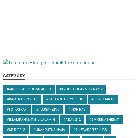
CATEGORY
#AKSIBELABENDERATAUHID
#AYOPUTIHKANMONAS212
#CAMERADRONE4K
#DAFTARHADIRONLINE
#EIDMUBARAK
#FOTOGRAFI
#HUBSANZINO
#INSPIRASI
#ISLAMRAHMATANLILALAMIN
#REUNI212
#SMKBISA&HEBAT
#SPIRIT212
#UDAHPUTUSINAJA
19 NEGARA TERLUAS