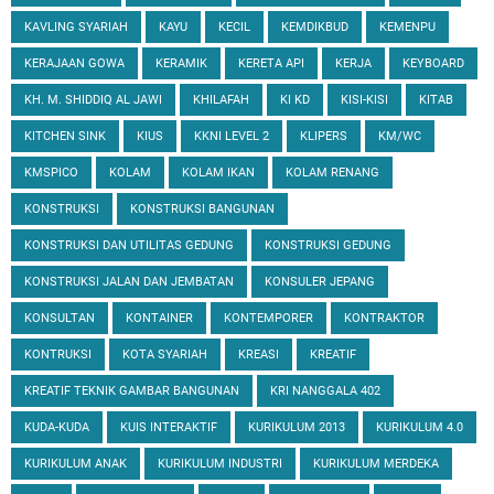
KAVLING SYARIAH
KAYU
KECIL
KEMDIKBUD
KEMENPU
KERAJAAN GOWA
KERAMIK
KERETA API
KERJA
KEYBOARD
KH. M. SHIDDIQ AL JAWI
KHILAFAH
KI KD
KISI-KISI
KITAB
KITCHEN SINK
KIUS
KKNI LEVEL 2
KLIPERS
KM/WC
KMSPICO
KOLAM
KOLAM IKAN
KOLAM RENANG
KONSTRUKSI
KONSTRUKSI BANGUNAN
KONSTRUKSI DAN UTILITAS GEDUNG
KONSTRUKSI GEDUNG
KONSTRUKSI JALAN DAN JEMBATAN
KONSULER JEPANG
KONSULTAN
KONTAINER
KONTEMPORER
KONTRAKTOR
KONTRUKSI
KOTA SYARIAH
KREASI
KREATIF
KREATIF TEKNIK GAMBAR BANGUNAN
KRI NANGGALA 402
KUDA-KUDA
KUIS INTERAKTIF
KURIKULUM 2013
KURIKULUM 4.0
KURIKULUM ANAK
KURIKULUM INDUSTRI
KURIKULUM MERDEKA