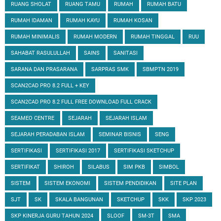
RUANG SHOLAT
RUANG TAMU
RUMAH
RUMAH BATU
RUMAH IDAMAN
RUMAH KAYU
RUMAH KOSAN
RUMAH MINIMALIS
RUMAH MODERN
RUMAH TINGGAL
RUU
SAHABAT RASULULLAH
SAINS
SANITASI
SARANA DAN PRASARANA
SARPRAS SMK
SBMPTN 2019
SCAN2CAD PRO 8.2 FULL + KEY
SCAN2CAD PRO 8.2 FULL FREE DOWNLOAD FULL CRACK
SEAMEO CENTRE
SEJARAH
SEJARAH ISLAM
SEJARAH PERADABAN ISLAM
SEMINAR BISNIS
SENG
SERTIFIKASI
SERTIFIKASI 2017
SERTIFIKASI SKETCHUP
SERTIFIKAT
SHIROH
SILABUS
SIM PKB
SIMBOL
SISTEM
SISTEM EKONOMI
SISTEM PENDIDIKAN
SITE PLAN
SJT
SK
SKALA BANGUNAN
SKETCHUP
SKK
SKP 2023
SKP KINERJA GURU TAHUN 2024
SLOOF
SM-3T
SMA