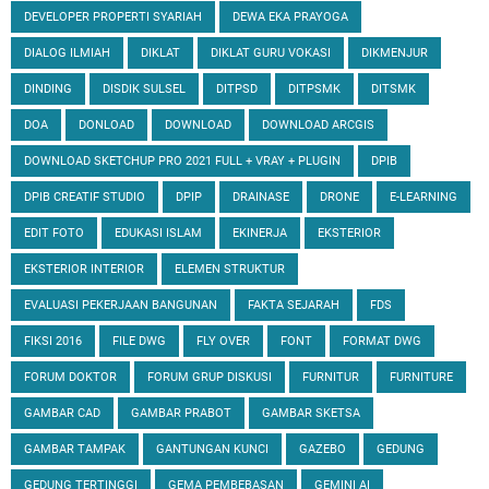
DEVELOPER PROPERTI SYARIAH
DEWA EKA PRAYOGA
DIALOG ILMIAH
DIKLAT
DIKLAT GURU VOKASI
DIKMENJUR
DINDING
DISDIK SULSEL
DITPSD
DITPSMK
DITSMK
DOA
DONLOAD
DOWNLOAD
DOWNLOAD ARCGIS
DOWNLOAD SKETCHUP PRO 2021 FULL + VRAY + PLUGIN
DPIB
DPIB CREATIF STUDIO
DPIP
DRAINASE
DRONE
E-LEARNING
EDIT FOTO
EDUKASI ISLAM
EKINERJA
EKSTERIOR
EKSTERIOR INTERIOR
ELEMEN STRUKTUR
EVALUASI PEKERJAAN BANGUNAN
FAKTA SEJARAH
FDS
FIKSI 2016
FILE DWG
FLY OVER
FONT
FORMAT DWG
FORUM DOKTOR
FORUM GRUP DISKUSI
FURNITUR
FURNITURE
GAMBAR CAD
GAMBAR PRABOT
GAMBAR SKETSA
GAMBAR TAMPAK
GANTUNGAN KUNCI
GAZEBO
GEDUNG
GEDUNG TERTINGGI
GEMA PEMBEBASAN
GEMINI AI