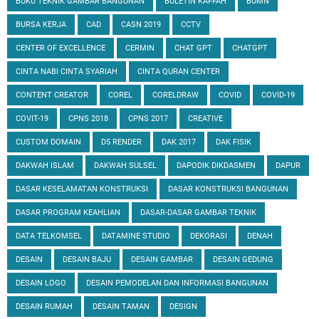
BUKU TEKNIK GAMBAR BANGUNAN
BULETIN KAFFAH
BUMN
BURSA KERJA
CAD
CASN 2019
CCTV
CENTER OF EXCELLENCE
CERMIN
CHAT GPT
CHATGPT
CINTA NABI CINTA SYARIAH
CINTA QURAN CENTER
CONTENT CREATOR
COREL
CORELDRAW
COVID
COVID-19
COVIT-19
CPNS 2018
CPNS 2017
CREATIVE
CUSTOM DOMAIN
D5 RENDER
DAK 2017
DAK FISIK
DAKWAH ISLAM
DAKWAH SULSEL
DAPODIK DIKDASMEN
DAPUR
DASAR KESELAMATAN KONSTRUKSI
DASAR KONSTRUKSI BANGUNAN
DASAR PROGRAM KEAHLIAN
DASAR-DASAR GAMBAR TEKNIK
DATA TELKOMSEL
DATAMINE STUDIO
DEKORASI
DENAH
DESAIN
DESAIN BAJU
DESAIN GAMBAR
DESAIN GEDUNG
DESAIN LOGO
DESAIN PEMODELAN DAN INFORMASI BANGUNAN
DESAIN RUMAH
DESAIN TAMAN
DESIGN