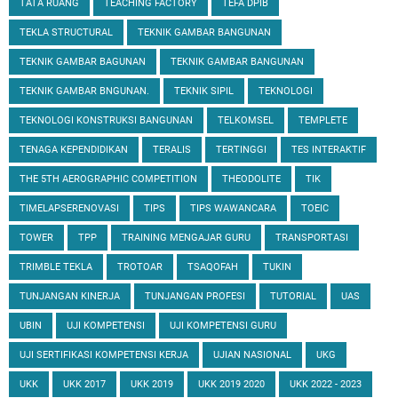
TATA RUANG
TEACHING FACTORY
TEFA DPIB
TEKLA STRUCTURAL
TEKNIK GAMBAR BANGUNAN
TEKNIK GAMBAR BAGUNAN
TEKNIK GAMBAR BANGUNAN
TEKNIK GAMBAR BNGUNAN.
TEKNIK SIPIL
TEKNOLOGI
TEKNOLOGI KONSTRUKSI BANGUNAN
TELKOMSEL
TEMPLETE
TENAGA KEPENDIDIKAN
TERALIS
TERTINGGI
TES INTERAKTIF
THE 5TH AEROGRAPHIC COMPETITION
THEODOLITE
TIK
TIMELAPSERENOVASI
TIPS
TIPS WAWANCARA
TOEIC
TOWER
TPP
TRAINING MENGAJAR GURU
TRANSPORTASI
TRIMBLE TEKLA
TROTOAR
TSAQOFAH
TUKIN
TUNJANGAN KINERJA
TUNJANGAN PROFESI
TUTORIAL
UAS
UBIN
UJI KOMPETENSI
UJI KOMPETENSI GURU
UJI SERTIFIKASI KOMPETENSI KERJA
UJIAN NASIONAL
UKG
UKK
UKK 2017
UKK 2019
UKK 2019 2020
UKK 2022 - 2023