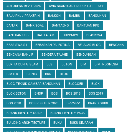
AUTODESK REVIT 2024
AVIA SCAN2CAD PRO 8.2 FULL + KEY
BAJU PKL / PRAKERIN
BALKON
BAMBU
BANGUNAN
BANJIR
BANK SOAL
BANTAENG
BANTUAN RKB
BANTUAN USB
BATU ALAM
BBPPMPV
BEASISWA
BEASISWA S1
BEBASKAN PALESTINA
BELAJAR BLOG
BENCANA
BENCANA BANJIR
BENDERA TAUHID
BENDUNGAN
BERITA DUNIA ISLAM
BESI
BETON
BIM
BIM INDONESIA
BIMTEK
BISNIS
BKN
BLOG
BLOG-TEKNIK GAMBAR BANGUNAN
BLOGGER
BLOK
BLOK BETON
BNSP
BOS
BOS 2018
BOS 2019
BOS 2020
BOS REGULER 2020
BPPMPV
BRAND GUIDE
BRAND IDENTITY GUIDE
BRAND IDENTITY PACK
BUILDING ARCHITECTURE
BUKU
BUKU SEJARAH