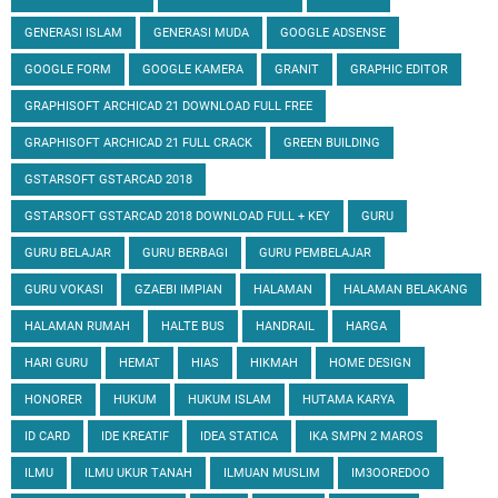
GENERASI ISLAM
GENERASI MUDA
GOOGLE ADSENSE
GOOGLE FORM
GOOGLE KAMERA
GRANIT
GRAPHIC EDITOR
GRAPHISOFT ARCHICAD 21 DOWNLOAD FULL FREE
GRAPHISOFT ARCHICAD 21 FULL CRACK
GREEN BUILDING
GSTARSOFT GSTARCAD 2018
GSTARSOFT GSTARCAD 2018 DOWNLOAD FULL + KEY
GURU
GURU BELAJAR
GURU BERBAGI
GURU PEMBELAJAR
GURU VOKASI
GZAEBI IMPIAN
HALAMAN
HALAMAN BELAKANG
HALAMAN RUMAH
HALTE BUS
HANDRAIL
HARGA
HARI GURU
HEMAT
HIAS
HIKMAH
HOME DESIGN
HONORER
HUKUM
HUKUM ISLAM
HUTAMA KARYA
ID CARD
IDE KREATIF
IDEA STATICA
IKA SMPN 2 MAROS
ILMU
ILMU UKUR TANAH
ILMUAN MUSLIM
IM3OOREDOO