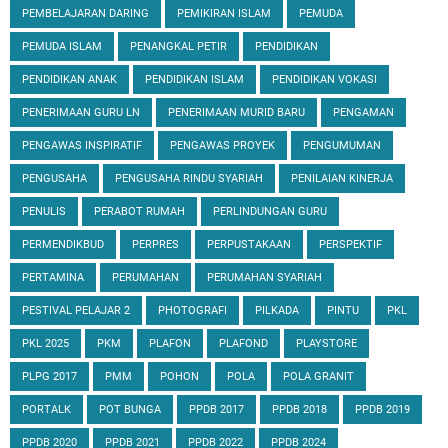
PEMBELAJARAN DARING
PEMIKIRAN ISLAM
PEMUDA
PEMUDA ISLAM
PENANGKAL PETIR
PENDIDIKAN
PENDIDIKAN ANAK
PENDIDIKAN ISLAM
PENDIDIKAN VOKASI
PENERIMAAN GURU LN
PENERIMAAN MURID BARU
PENGAMAN
PENGAWAS INSPIRATIF
PENGAWAS PROYEK
PENGUMUMAN
PENGUSAHA
PENGUSAHA RINDU SYARIAH
PENILAIAN KINERJA
PENULIS
PERABOT RUMAH
PERLINDUNGAN GURU
PERMENDIKBUD
PERPRES
PERPUSTAKAAN
PERSPEKTIF
PERTAMINA
PERUMAHAN
PERUMAHAN SYARIAH
PESTIVAL PELAJAR 2
PHOTOGRAFI
PILKADA
PINTU
PKL
PKL 2025
PKM
PLAFON
PLAFOND
PLAYSTORE
PLPG 2017
PMM
POHON
POLA
POLA GRANIT
PORTALK
POT BUNGA
PPDB 2017
PPDB 2018
PPDB 2019
PPDB 2020
PPDB 2021
PPDB 2022
PPDB 2024