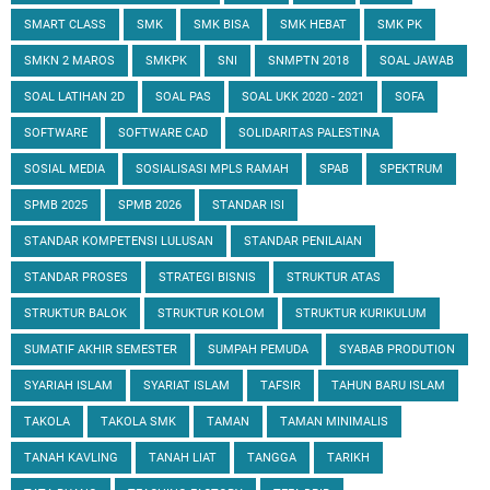
SMART CLASS
SMK
SMK BISA
SMK HEBAT
SMK PK
SMKN 2 MAROS
SMKPK
SNI
SNMPTN 2018
SOAL JAWAB
SOAL LATIHAN 2D
SOAL PAS
SOAL UKK 2020 - 2021
SOFA
SOFTWARE
SOFTWARE CAD
SOLIDARITAS PALESTINA
SOSIAL MEDIA
SOSIALISASI MPLS RAMAH
SPAB
SPEKTRUM
SPMB 2025
SPMB 2026
STANDAR ISI
STANDAR KOMPETENSI LULUSAN
STANDAR PENILAIAN
STANDAR PROSES
STRATEGI BISNIS
STRUKTUR ATAS
STRUKTUR BALOK
STRUKTUR KOLOM
STRUKTUR KURIKULUM
SUMATIF AKHIR SEMESTER
SUMPAH PEMUDA
SYABAB PRODUTION
SYARIAH ISLAM
SYARIAT ISLAM
TAFSIR
TAHUN BARU ISLAM
TAKOLA
TAKOLA SMK
TAMAN
TAMAN MINIMALIS
TANAH KAVLING
TANAH LIAT
TANGGA
TARIKH