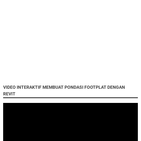
VIDEO INTERAKTIF MEMBUAT PONDASI FOOTPLAT DENGAN
REVIT
"Ibadah kepada Allah adalah tujuan penciptaan
sehingga amalan apapun adalah harus selalu
disandarkan pada kesadaran bahwa Allah mengawasi
gerak gerik kita….."