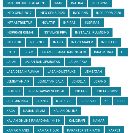
IM3OOREDOODIGITALENT
IMAN
INATIKA
INFO CPNS
INFO CPNS 2017
INFO CPNS 2023
INFO PNS
INFO PPDB 2020
INFRASTRUKTUR
INOVATIF
INPIRASI
INSPIRASI
INSPIRASI RUMAH
INSTALASI PIPA
INSTALASI PLUMBING
INTERIOR
INTERNET
INTRO
INTRO MAKER
INVESTASI
IPTEK
ISLAM
ISLAM SELAMATKAN NEGERI
ISRA' MI'RAJ
IT
JALAN
JALAN DAN JEMBATAN
JALAN RAYA
JASA DESAIN RUMAH
JASA KONSTRUKSI
JEMBATAN
JEMBATAN AIR
JEMBATAN BAJA
JENDELA
JEPANG
JF GURU
JF PENGAWAS SEKOLAH
JOB FAIR
JOB FAIR 2022
JOB FAIR 2024
JUKNIS
K13 REVISI
K13REVISI
K3
K3LH
KACA
KAJIAN ISLAM
KAJIAN ONLINE
KAJIAN ONLINE RAMADHAN 1441 H
KALIGRAFI
KAMAR
KAMAR MANDI
KAMAR TIDUR
KARAKTERISTIK KAYU
KARPET