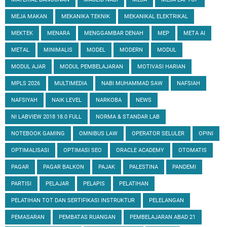
MEJA MAKAN
MEKANIKA TEKNIK
MEKANIKAL ELEKTRIKAL
MEKTEK
MENARA
MENGGAMBAR DENAH
MEP
META AI
METAL
MINIMALIS
MODEL
MODERN
MODUL
MODUL AJAR
MODUL PEMBELAJARAN
MOTIVASI HARIAN
MPLS 2026
MULTIMEDIA
NABI MUHAMMAD SAW
NAFSIAH
NAFSIYAH
NAIK LEVEL
NARKOBA
NEWS
NI LABVIEW 2018 18.0 FULL
NORMA & STANDAR LAB
NOTEBOOK GAMING
OMNIBUS LAW
OPERATOR SELULER
OPINI
OPTIMALISASI
OPTIMASI SEO
ORACLE ACADEMY
OTOMATIS
PAGAR
PAGAR BALKON
PAJAK
PALESTINA
PANDEMI
PARTISI
PELAJAR
PELAPIS
PELATIHAN
PELATIHAN TOT DAN SERTIFIKASI INSTRUKTUR
PELELANGAN
PEMASARAN
PEMBATAS RUANGAN
PEMBELAJARAN ABAD 21