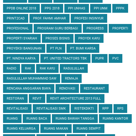
PPDB ONLINE 2018
PPG 2018
PPI UNHAS
PPI UNM
PPPK
PRINT2CAD
PROF. FAHMI AMHAR
PROFESI INSINYUR
PROFESIONAL
PROGRAM GURU BERBAGI
PROGRESS
PROPERTI
PROPERTI SYARIAH
PROSES BISNIS
PROYEK KAYU
PROYEKSI BANGUNAN
PT PLN
PT. BUMI KARSA
PT. NINDYA KARYA
PT. UNITED TRACTORS TBK
PUPR
PVC
RADIO
RAK
RAK KAYU
RASULULLAH
RASULULLAH MUHAMMAD SAW
REMAJA
RENCANA ANGGARAN BIAYA
RENOVASI
RESTAURANT
RESTORAN
REVIT
REVIT ARCHITECTURE 2013 FULL
REVITALISASI
REVITALISASI SMK
RISTEKDIKTI
RPP
RPS
RUANG
RUANG BACA
RUANG BAWAH TANGGA
RUANG KANTOR
RUANG KELUARGA
RUANG MAKAN
RUANG SEMPIT