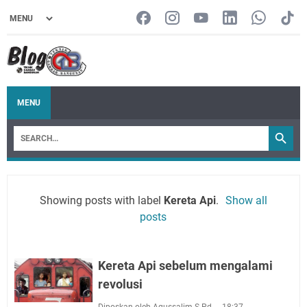
MENU
Showing posts with label
Kereta Api
.
Show all
posts
Kereta Api sebelum mengalami
revolusi
Diposkan oleh Agussalim S Pd
18:37