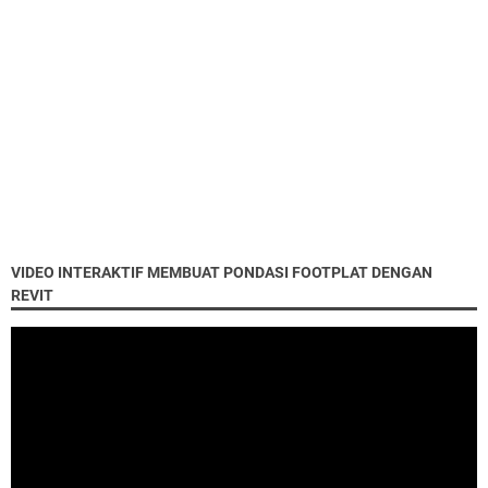
VIDEO INTERAKTIF MEMBUAT PONDASI FOOTPLAT DENGAN
REVIT
"Ibadah kepada Allah adalah tujuan penciptaan
sehingga amalan apapun adalah harus selalu
disandarkan pada kesadaran bahwa Allah mengawasi
gerak gerik kita….."
"TIADA KEMULIAAN TANPA ISLAM, TIADA SEMPURNA