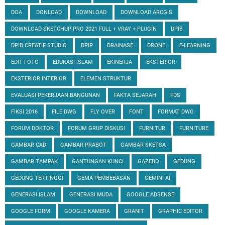
DOA
DONLOAD
DOWNLOAD
DOWNLOAD ARCGIS
DOWNLOAD SKETCHUP PRO 2021 FULL + VRAY + PLUGIN
DPIB
DPIB CREATIF STUDIO
DPIP
DRAINASE
DRONE
E-LEARNING
EDIT FOTO
EDUKASI ISLAM
EKINERJA
EKSTERIOR
EKSTERIOR INTERIOR
ELEMEN STRUKTUR
EVALUASI PEKERJAAN BANGUNAN
FAKTA SEJARAH
FDS
FIKSI 2016
FILE DWG
FLY OVER
FONT
FORMAT DWG
FORUM DOKTOR
FORUM GRUP DISKUSI
FURNITUR
FURNITURE
GAMBAR CAD
GAMBAR PRABOT
GAMBAR SKETSA
GAMBAR TAMPAK
GANTUNGAN KUNCI
GAZEBO
GEDUNG
GEDUNG TERTINGGI
GEMA PEMBEBASAN
GEMINI AI
GENERASI ISLAM
GENERASI MUDA
GOOGLE ADSENSE
GOOGLE FORM
GOOGLE KAMERA
GRANIT
GRAPHIC EDITOR