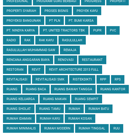
PROFESIONAL
PROGRAM GURU BERBAGI
PROGRESS
PROPERTI
PROPERTI SYARIAH
PROSES BISNIS
PROYEK KAYU
PROYEKSI BANGUNAN
PT PLN
PT. BUMI KARSA
PT. NINDYA KARYA
PT. UNITED TRACTORS TBK
PUPR
PVC
RADIO
RAK
RAK KAYU
RASULULLAH
RASULULLAH MUHAMMAD SAW
REMAJA
RENCANA ANGGARAN BIAYA
RENOVASI
RESTAURANT
RESTORAN
REVIT
REVIT ARCHITECTURE 2013 FULL
REVITALISASI
REVITALISASI SMK
RISTEKDIKTI
RPP
RPS
RUANG
RUANG BACA
RUANG BAWAH TANGGA
RUANG KANTOR
RUANG KELUARGA
RUANG MAKAN
RUANG SEMPIT
RUANG SHOLAT
RUANG TAMU
RUMAH
RUMAH BATU
RUMAH IDAMAN
RUMAH KAYU
RUMAH KOSAN
RUMAH MINIMALIS
RUMAH MODERN
RUMAH TINGGAL
RUU