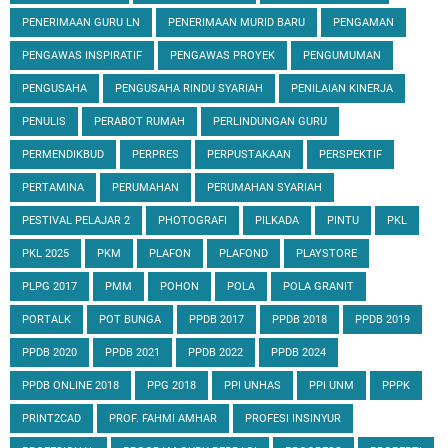
PENERIMAAN GURU LN
PENERIMAAN MURID BARU
PENGAMAN
PENGAWAS INSPIRATIF
PENGAWAS PROYEK
PENGUMUMAN
PENGUSAHA
PENGUSAHA RINDU SYARIAH
PENILAIAN KINERJA
PENULIS
PERABOT RUMAH
PERLINDUNGAN GURU
PERMENDIKBUD
PERPRES
PERPUSTAKAAN
PERSPEKTIF
PERTAMINA
PERUMAHAN
PERUMAHAN SYARIAH
PESTIVAL PELAJAR 2
PHOTOGRAFI
PILKADA
PINTU
PKL
PKL 2025
PKM
PLAFON
PLAFOND
PLAYSTORE
PLPG 2017
PMM
POHON
POLA
POLA GRANIT
PORTALK
POT BUNGA
PPDB 2017
PPDB 2018
PPDB 2019
PPDB 2020
PPDB 2021
PPDB 2022
PPDB 2024
PPDB ONLINE 2018
PPG 2018
PPI UNHAS
PPI UNM
PPPK
PRINT2CAD
PROF. FAHMI AMHAR
PROFESI INSINYUR