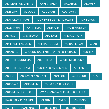
AKADEMI KOMUNITAS
AKHIR TAHUN
AKUARIUM
AL AQSHA
AL ISLAM
AL QUDS
AL QUR'AN
ALAT UKUR
ALAT UKUR TANAH
ALIGNEMEN VERTICAL JALAN
ALIH FUNGSI
ALUMINIUM
ANAK SMK
ANDROID
ANGIN MONSUN
ANIMASI
APARTEMEN
APLIKASI
APLIKASI PETA
APLIKASI TEKS UNIK
APLIKASI ZOOM
AQIDAH ISLAM
ARAB
ARKAS 2.0
ARQCOM CAD-EARTH V4.1.9 FULL CRACK
ARSITEK
ARSITEK INDONESIA
ARSITEKTUR
ARSITEKTUR DUNIA
ARSITEKTUR ISLAM
ARSITEKTUR MINIMALIS
ARTLANTIS
ASBES
ASESMEN NASIONAL
ASN 2016
ASSESSOR
ATAP
AUTOCAD
AUTODESK
AUTODESK REVIT 2017
AUTODESK REVIT 2024
AVIA SCAN2CAD PRO 8.2 FULL + KEY
BAJU PKL / PRAKERIN
BALKON
BAMBU
BANGUNAN
BANJIR
BANK SOAL
BANTAENG
BANTUAN RKB