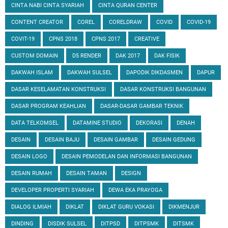
CINTA NABI CINTA SYARIAH
CINTA QURAN CENTER
CONTENT CREATOR
COREL
CORELDRAW
COVID
COVID-19
COVIT-19
CPNS 2018
CPNS 2017
CREATIVE
CUSTOM DOMAIN
D5 RENDER
DAK 2017
DAK FISIK
DAKWAH ISLAM
DAKWAH SULSEL
DAPODIK DIKDASMEN
DAPUR
DASAR KESELAMATAN KONSTRUKSI
DASAR KONSTRUKSI BANGUNAN
DASAR PROGRAM KEAHLIAN
DASAR-DASAR GAMBAR TEKNIK
DATA TELKOMSEL
DATAMINE STUDIO
DEKORASI
DENAH
DESAIN
DESAIN BAJU
DESAIN GAMBAR
DESAIN GEDUNG
DESAIN LOGO
DESAIN PEMODELAN DAN INFORMASI BANGUNAN
DESAIN RUMAH
DESAIN TAMAN
DESIGN
DEVELOPER PROPERTI SYARIAH
DEWA EKA PRAYOGA
DIALOG ILMIAH
DIKLAT
DIKLAT GURU VOKASI
DIKMENJUR
DINDING
DISDIK SULSEL
DITPSD
DITPSMK
DITSMK