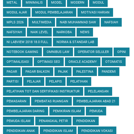
METAL
MINIMALIS
MODEL
MODERN
MODUL
MODUL AJAR
MODUL PEMBELAJARAN
MOTIVASI HARIAN
MPLS 2026
MULTIMEDIA
NABI MUHAMMAD SAW
NAFSIAH
NAFSIYAH
NAIK LEVEL
NARKOBA
NEWS
NI LABVIEW 2018 18.0 FULL
NORMA & STANDAR LAB
NOTEBOOK GAMING
OMNIBUS LAW
OPERATOR SELULER
OPINI
OPTIMALISASI
OPTIMASI SEO
ORACLE ACADEMY
OTOMATIS
PAGAR
PAGAR BALKON
PAJAK
PALESTINA
PANDEMI
PARTISI
PELAJAR
PELAPIS
PELATIHAN
PELATIHAN TOT DAN SERTIFIKASI INSTRUKTUR
PELELANGAN
PEMASARAN
PEMBATAS RUANGAN
PEMBELAJARAN ABAD 21
PEMBELAJARAN DARING
PEMIKIRAN ISLAM
PEMUDA
PEMUDA ISLAM
PENANGKAL PETIR
PENDIDIKAN
PENDIDIKAN ANAK
PENDIDIKAN ISLAM
PENDIDIKAN VOKASI