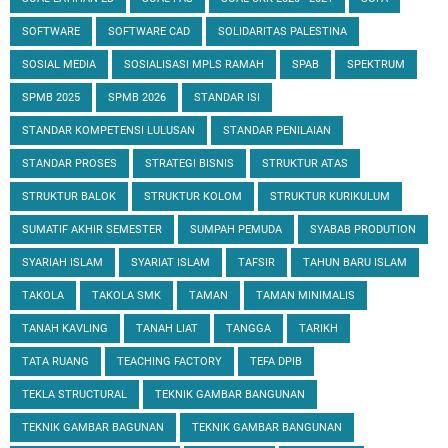
SOFTWARE
SOFTWARE CAD
SOLIDARITAS PALESTINA
SOSIAL MEDIA
SOSIALISASI MPLS RAMAH
SPAB
SPEKTRUM
SPMB 2025
SPMB 2026
STANDAR ISI
STANDAR KOMPETENSI LULUSAN
STANDAR PENILAIAN
STANDAR PROSES
STRATEGI BISNIS
STRUKTUR ATAS
STRUKTUR BALOK
STRUKTUR KOLOM
STRUKTUR KURIKULUM
SUMATIF AKHIR SEMESTER
SUMPAH PEMUDA
SYABAB PRODUTION
SYARIAH ISLAM
SYARIAT ISLAM
TAFSIR
TAHUN BARU ISLAM
TAKOLA
TAKOLA SMK
TAMAN
TAMAN MINIMALIS
TANAH KAVLING
TANAH LIAT
TANGGA
TARIKH
TATA RUANG
TEACHING FACTORY
TEFA DPIB
TEKLA STRUCTURAL
TEKNIK GAMBAR BANGUNAN
TEKNIK GAMBAR BAGUNAN
TEKNIK GAMBAR BANGUNAN