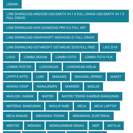
LEMARI
LINK DOWNLOAD ARQCOM CAD-EARTH V4.1.9 FULL CRACK CAD-EARTH V4.1.9
FULL CRACK
LINK DOWNLOAD AVIA SCAN2CAD PRO 8.2 FULL KEY
LINK DOWNLOAD GRAPHISOFT ARCHICAD 21 FULL CRACK
LINK DOWNLOAD GSTARSOFT GSTARCAD 2018 FULL FREE
LKS 2018
LOGO
LOMBA DESAIN
LOMBA FOTO
LOMBA FOTO PLN
LOMBA POSTER
LOWONGAN
LOWONGAN KERJA
LPPPTK KPTK
LUMI
MAGANG
MAGANG JEPANG
MAKET
MAKNA HIDUP
MANAJEMEN
MARMER
MASJID
MASJIDIL HARAM
MATERI
MATERI TEKNIK GAMBAR BANGUNAN
MATERIAL BANGUNAN
MAULID NABI
MEJA
MEJA LAPTOP
MEJA MAKAN
MEKANIKA TEKNIK
MEKANIKAL ELEKTRIKAL
MEKTEK
MENARA
MENGGAMBAR DENAH
MEP
META AI