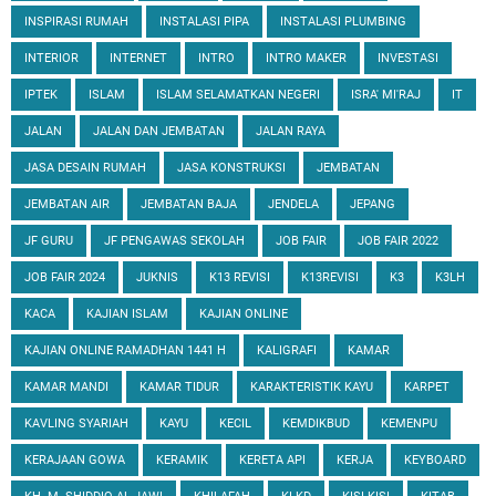
INSPIRASI RUMAH
INSTALASI PIPA
INSTALASI PLUMBING
INTERIOR
INTERNET
INTRO
INTRO MAKER
INVESTASI
IPTEK
ISLAM
ISLAM SELAMATKAN NEGERI
ISRA' MI'RAJ
IT
JALAN
JALAN DAN JEMBATAN
JALAN RAYA
JASA DESAIN RUMAH
JASA KONSTRUKSI
JEMBATAN
JEMBATAN AIR
JEMBATAN BAJA
JENDELA
JEPANG
JF GURU
JF PENGAWAS SEKOLAH
JOB FAIR
JOB FAIR 2022
JOB FAIR 2024
JUKNIS
K13 REVISI
K13REVISI
K3
K3LH
KACA
KAJIAN ISLAM
KAJIAN ONLINE
KAJIAN ONLINE RAMADHAN 1441 H
KALIGRAFI
KAMAR
KAMAR MANDI
KAMAR TIDUR
KARAKTERISTIK KAYU
KARPET
KAVLING SYARIAH
KAYU
KECIL
KEMDIKBUD
KEMENPU
KERAJAAN GOWA
KERAMIK
KERETA API
KERJA
KEYBOARD