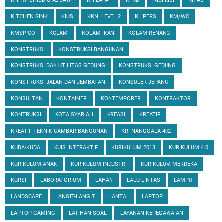
KH. M. SHIDDIQ AL JAWI
KHILAFAH
KI KD
KISI-KISI
KITAB
KITCHEN SINK
KIUS
KKNI LEVEL 2
KLIPERS
KM/WC
KMSPICO
KOLAM
KOLAM IKAN
KOLAM RENANG
KONSTRUKSI
KONSTRUKSI BANGUNAN
KONSTRUKSI DAN UTILITAS GEDUNG
KONSTRUKSI GEDUNG
KONSTRUKSI JALAN DAN JEMBATAN
KONSULER JEPANG
KONSULTAN
KONTAINER
KONTEMPORER
KONTRAKTOR
KONTRUKSI
KOTA SYARIAH
KREASI
KREATIF
KREATIF TEKNIK GAMBAR BANGUNAN
KRI NANGGALA 402
KUDA-KUDA
KUIS INTERAKTIF
KURIKULUM 2013
KURIKULUM 4.0
KURIKULUM ANAK
KURIKULUM INDUSTRI
KURIKULUM MERDEKA
KURSI
LABORATORIUM
LAHAN
LALU LINTAS
LAMPU
LANDSCAPE
LANGIT-LANGIT
LANTAI
LAPTOP
LAPTOP GAMING
LATIHAN SOAL
LAYANAN KEPEGAWAIAN