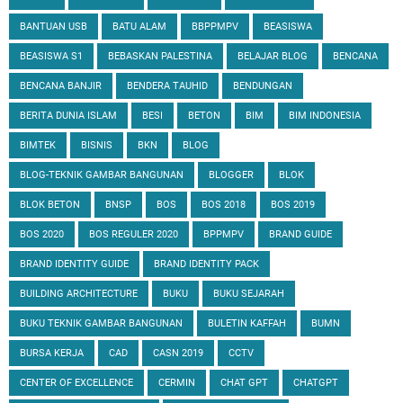
BANTUAN USB
BATU ALAM
BBPPMPV
BEASISWA
BEASISWA S1
BEBASKAN PALESTINA
BELAJAR BLOG
BENCANA
BENCANA BANJIR
BENDERA TAUHID
BENDUNGAN
BERITA DUNIA ISLAM
BESI
BETON
BIM
BIM INDONESIA
BIMTEK
BISNIS
BKN
BLOG
BLOG-TEKNIK GAMBAR BANGUNAN
BLOGGER
BLOK
BLOK BETON
BNSP
BOS
BOS 2018
BOS 2019
BOS 2020
BOS REGULER 2020
BPPMPV
BRAND GUIDE
BRAND IDENTITY GUIDE
BRAND IDENTITY PACK
BUILDING ARCHITECTURE
BUKU
BUKU SEJARAH
BUKU TEKNIK GAMBAR BANGUNAN
BULETIN KAFFAH
BUMN
BURSA KERJA
CAD
CASN 2019
CCTV
CENTER OF EXCELLENCE
CERMIN
CHAT GPT
CHATGPT