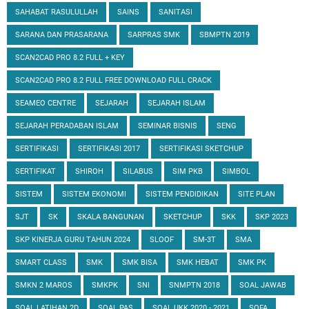
SAHABAT RASULULLAH
SAINS
SANITASI
SARANA DAN PRASARANA
SARPRAS SMK
SBMPTN 2019
SCAN2CAD PRO 8.2 FULL + KEY
SCAN2CAD PRO 8.2 FULL FREE DOWNLOAD FULL CRACK
SEAMEO CENTRE
SEJARAH
SEJARAH ISLAM
SEJARAH PERADABAN ISLAM
SEMINAR BISNIS
SENG
SERTIFIKASI
SERTIFIKASI 2017
SERTIFIKASI SKETCHUP
SERTIFIKAT
SHIROH
SILABUS
SIM PKB
SIMBOL
SISTEM
SISTEM EKONOMI
SISTEM PENDIDIKAN
SITE PLAN
SJT
SK
SKALA BANGUNAN
SKETCHUP
SKK
SKP 2023
SKP KINERJA GURU TAHUN 2024
SLOOF
SM-3T
SMA
SMART CLASS
SMK
SMK BISA
SMK HEBAT
SMK PK
SMKN 2 MAROS
SMKPK
SNI
SNMPTN 2018
SOAL JAWAB
SOAL LATIHAN 2D
SOAL PAS
SOAL UKK 2020 - 2021
SOFA