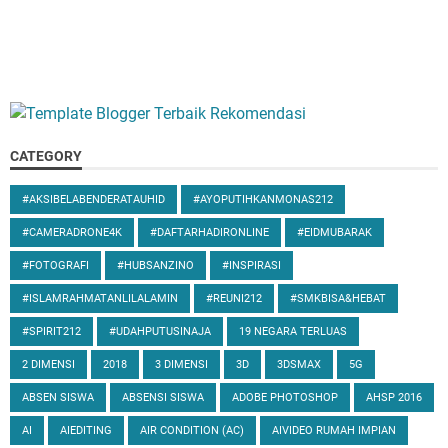
CATEGORY
#AKSIBELABENDERATAUHID
#AYOPUTIHKANMONAS212
#CAMERADRONE4K
#DAFTARHADIRONLINE
#EIDMUBARAK
#FOTOGRAFI
#HUBSANZINO
#INSPIRASI
#ISLAMRAHMATANLILALAMIN
#REUNI212
#SMKBISA&HEBAT
#SPIRIT212
#UDAHPUTUSINAJA
19 NEGARA TERLUAS
2 DIMENSI
2018
3 DIMENSI
3D
3DSMAX
5G
ABSEN SISWA
ABSENSI SISWA
ADOBE PHOTOSHOP
AHSP 2016
AI
AIEDITING
AIR CONDITION (AC)
AIVIDEO RUMAH IMPIAN