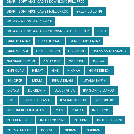
GRAPHISOFT ARCHICAD 21 DOWNLOAD FULL FREE
GRAPHISOFT ARCHICAD 21 FULL CRACK
GREEN BUILDING
GSTARSOFT GSTARCAD 2018
GSTARSOFT GSTARCAD 2018 DOWNLOAD FULL + KEY
GURU
GURU BELAJAR
GURU BERBAGI
GURU PEMBELAJAR
GURU VOKASI
GZAEBI IMPIAN
HALAMAN
HALAMAN BELAKANG
HALAMAN RUMAH
HALTE BUS
HANDRAIL
HARGA
HARI GURU
HEMAT
HIAS
HIKMAH
HOME DESIGN
HONORER
HUKUM
HUKUM ISLAM
HUTAMA KARYA
ID CARD
IDE KREATIF
IDEA STATICA
IKA SMPN 2 MAROS
ILMU
ILMU UKUR TANAH
ILMUAN MUSLIM
IM3OOREDOO
IM3OOREDOODIGITALENT
IMAN
INATIKA
INFO CPNS
INFO CPNS 2017
INFO CPNS 2023
INFO PNS
INFO PPDB 2020
INFRASTRUKTUR
INOVATIF
INPIRASI
INSPIRASI