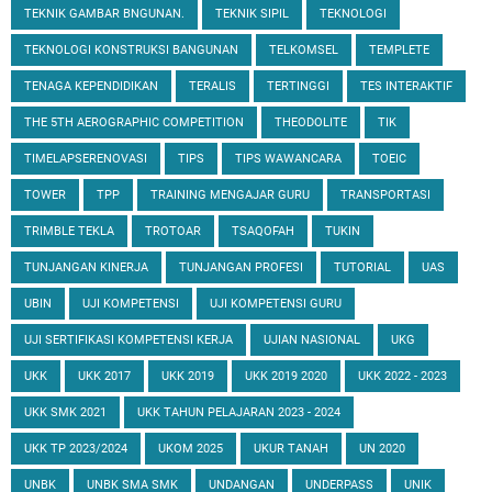
TEKNIK GAMBAR BNGUNAN.
TEKNIK SIPIL
TEKNOLOGI
TEKNOLOGI KONSTRUKSI BANGUNAN
TELKOMSEL
TEMPLETE
TENAGA KEPENDIDIKAN
TERALIS
TERTINGGI
TES INTERAKTIF
THE 5TH AEROGRAPHIC COMPETITION
THEODOLITE
TIK
TIMELAPSERENOVASI
TIPS
TIPS WAWANCARA
TOEIC
TOWER
TPP
TRAINING MENGAJAR GURU
TRANSPORTASI
TRIMBLE TEKLA
TROTOAR
TSAQOFAH
TUKIN
TUNJANGAN KINERJA
TUNJANGAN PROFESI
TUTORIAL
UAS
UBIN
UJI KOMPETENSI
UJI KOMPETENSI GURU
UJI SERTIFIKASI KOMPETENSI KERJA
UJIAN NASIONAL
UKG
UKK
UKK 2017
UKK 2019
UKK 2019 2020
UKK 2022 - 2023
UKK SMK 2021
UKK TAHUN PELAJARAN 2023 - 2024
UKK TP 2023/2024
UKOM 2025
UKUR TANAH
UN 2020
UNBK
UNBK SMA SMK
UNDANGAN
UNDERPASS
UNIK