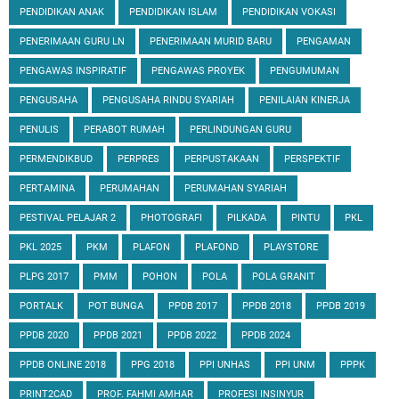
PENDIDIKAN ANAK
PENDIDIKAN ISLAM
PENDIDIKAN VOKASI
PENERIMAAN GURU LN
PENERIMAAN MURID BARU
PENGAMAN
PENGAWAS INSPIRATIF
PENGAWAS PROYEK
PENGUMUMAN
PENGUSAHA
PENGUSAHA RINDU SYARIAH
PENILAIAN KINERJA
PENULIS
PERABOT RUMAH
PERLINDUNGAN GURU
PERMENDIKBUD
PERPRES
PERPUSTAKAAN
PERSPEKTIF
PERTAMINA
PERUMAHAN
PERUMAHAN SYARIAH
PESTIVAL PELAJAR 2
PHOTOGRAFI
PILKADA
PINTU
PKL
PKL 2025
PKM
PLAFON
PLAFOND
PLAYSTORE
PLPG 2017
PMM
POHON
POLA
POLA GRANIT
PORTALK
POT BUNGA
PPDB 2017
PPDB 2018
PPDB 2019
PPDB 2020
PPDB 2021
PPDB 2022
PPDB 2024
PPDB ONLINE 2018
PPG 2018
PPI UNHAS
PPI UNM
PPPK
PRINT2CAD
PROF. FAHMI AMHAR
PROFESI INSINYUR