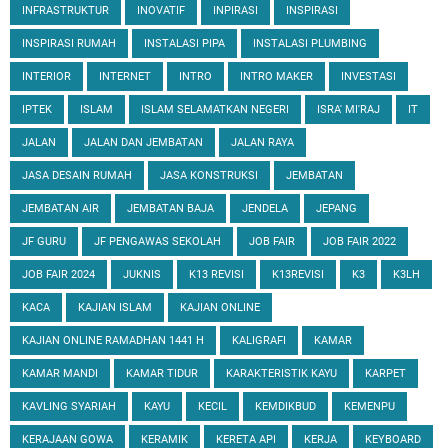
INFRASTRUKTUR
INOVATIF
INPIRASI
INSPIRASI
INSPIRASI RUMAH
INSTALASI PIPA
INSTALASI PLUMBING
INTERIOR
INTERNET
INTRO
INTRO MAKER
INVESTASI
IPTEK
ISLAM
ISLAM SELAMATKAN NEGERI
ISRA' MI'RAJ
IT
JALAN
JALAN DAN JEMBATAN
JALAN RAYA
JASA DESAIN RUMAH
JASA KONSTRUKSI
JEMBATAN
JEMBATAN AIR
JEMBATAN BAJA
JENDELA
JEPANG
JF GURU
JF PENGAWAS SEKOLAH
JOB FAIR
JOB FAIR 2022
JOB FAIR 2024
JUKNIS
K13 REVISI
K13REVISI
K3
K3LH
KACA
KAJIAN ISLAM
KAJIAN ONLINE
KAJIAN ONLINE RAMADHAN 1441 H
KALIGRAFI
KAMAR
KAMAR MANDI
KAMAR TIDUR
KARAKTERISTIK KAYU
KARPET
KAVLING SYARIAH
KAYU
KECIL
KEMDIKBUD
KEMENPU
KERAJAAN GOWA
KERAMIK
KERETA API
KERJA
KEYBOARD