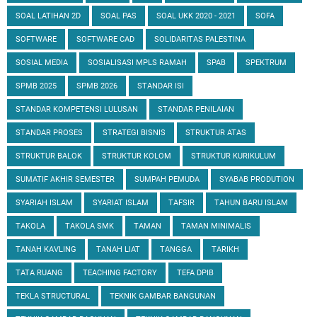
SOAL LATIHAN 2D
SOAL PAS
SOAL UKK 2020 - 2021
SOFA
SOFTWARE
SOFTWARE CAD
SOLIDARITAS PALESTINA
SOSIAL MEDIA
SOSIALISASI MPLS RAMAH
SPAB
SPEKTRUM
SPMB 2025
SPMB 2026
STANDAR ISI
STANDAR KOMPETENSI LULUSAN
STANDAR PENILAIAN
STANDAR PROSES
STRATEGI BISNIS
STRUKTUR ATAS
STRUKTUR BALOK
STRUKTUR KOLOM
STRUKTUR KURIKULUM
SUMATIF AKHIR SEMESTER
SUMPAH PEMUDA
SYABAB PRODUTION
SYARIAH ISLAM
SYARIAT ISLAM
TAFSIR
TAHUN BARU ISLAM
TAKOLA
TAKOLA SMK
TAMAN
TAMAN MINIMALIS
TANAH KAVLING
TANAH LIAT
TANGGA
TARIKH
TATA RUANG
TEACHING FACTORY
TEFA DPIB
TEKLA STRUCTURAL
TEKNIK GAMBAR BANGUNAN