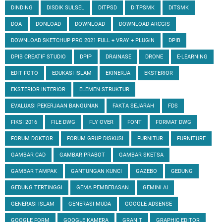
DINDING
DISDIK SULSEL
DITPSD
DITPSMK
DITSMK
DOA
DONLOAD
DOWNLOAD
DOWNLOAD ARCGIS
DOWNLOAD SKETCHUP PRO 2021 FULL + VRAY + PLUGIN
DPIB
DPIB CREATIF STUDIO
DPIP
DRAINASE
DRONE
E-LEARNING
EDIT FOTO
EDUKASI ISLAM
EKINERJA
EKSTERIOR
EKSTERIOR INTERIOR
ELEMEN STRUKTUR
EVALUASI PEKERJAAN BANGUNAN
FAKTA SEJARAH
FDS
FIKSI 2016
FILE DWG
FLY OVER
FONT
FORMAT DWG
FORUM DOKTOR
FORUM GRUP DISKUSI
FURNITUR
FURNITURE
GAMBAR CAD
GAMBAR PRABOT
GAMBAR SKETSA
GAMBAR TAMPAK
GANTUNGAN KUNCI
GAZEBO
GEDUNG
GEDUNG TERTINGGI
GEMA PEMBEBASAN
GEMINI AI
GENERASI ISLAM
GENERASI MUDA
GOOGLE ADSENSE
GOOGLE FORM
GOOGLE KAMERA
GRANIT
GRAPHIC EDITOR