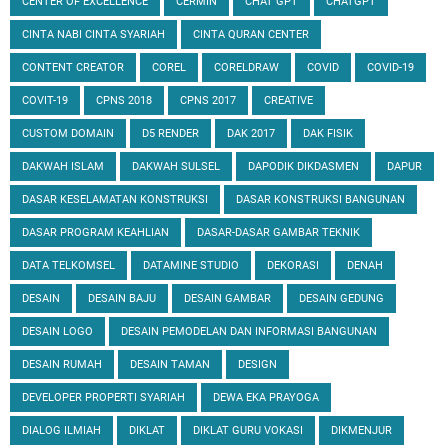
CENTER OF EXCELLENCE
CERMIN
CHAT GPT
CHATGPT
CINTA NABI CINTA SYARIAH
CINTA QURAN CENTER
CONTENT CREATOR
COREL
CORELDRAW
COVID
COVID-19
COVIT-19
CPNS 2018
CPNS 2017
CREATIVE
CUSTOM DOMAIN
D5 RENDER
DAK 2017
DAK FISIK
DAKWAH ISLAM
DAKWAH SULSEL
DAPODIK DIKDASMEN
DAPUR
DASAR KESELAMATAN KONSTRUKSI
DASAR KONSTRUKSI BANGUNAN
DASAR PROGRAM KEAHLIAN
DASAR-DASAR GAMBAR TEKNIK
DATA TELKOMSEL
DATAMINE STUDIO
DEKORASI
DENAH
DESAIN
DESAIN BAJU
DESAIN GAMBAR
DESAIN GEDUNG
DESAIN LOGO
DESAIN PEMODELAN DAN INFORMASI BANGUNAN
DESAIN RUMAH
DESAIN TAMAN
DESIGN
DEVELOPER PROPERTI SYARIAH
DEWA EKA PRAYOGA
DIALOG ILMIAH
DIKLAT
DIKLAT GURU VOKASI
DIKMENJUR