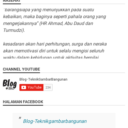
NASEHAT
“barangsiapa yang menunjukkan pada suatu
kebaikan, maka baginya seperti pahala orang yang
mengerjakannya” (HR Ahmad, Abu Daud dan
Turmudzi).
kesadaran akan hari perhitungan, surga dan neraka
akan memotivasi diri untuk selalu mengisi seluruh
waktu dalam kehidupan untuk aktivitas bernilai
ibadah dan dakwah.
CHANNEL YOUTUBE
Tiada dzat yang kita dapat jadikan sandaran selain
pada Allah SWT. Mengharapkan sesuatu selain
dariNya berarti meminta kesia-siaan dan
mendatangkan kekecewaan…
HALAMAN FACEBOOK
“ ya Allah bantulah aku dalam mengingatMu,
mensyukuri segala nikmatMu dan dalam
menyempurnakan ibadah-ibadahKu kepadaMu"
Blog-Teknikgambarbangunan