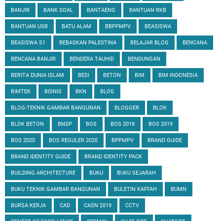
BANJIR
BANK SOAL
BANTAENG
BANTUAN RKB
BANTUAN USB
BATU ALAM
BBPPMPV
BEASISWA
BEASISWA S1
BEBASKAN PALESTINA
BELAJAR BLOG
BENCANA
BENCANA BANJIR
BENDERA TAUHID
BENDUNGAN
BERITA DUNIA ISLAM
BESI
BETON
BIM
BIM INDONESIA
BIMTEK
BISNIS
BKN
BLOG
BLOG-TEKNIK GAMBAR BANGUNAN
BLOGGER
BLOK
BLOK BETON
BNSP
BOS
BOS 2018
BOS 2019
BOS 2020
BOS REGULER 2020
BPPMPV
BRAND GUIDE
BRAND IDENTITY GUIDE
BRAND IDENTITY PACK
BUILDING ARCHITECTURE
BUKU
BUKU SEJARAH
BUKU TEKNIK GAMBAR BANGUNAN
BULETIN KAFFAH
BUMN
BURSA KERJA
CAD
CASN 2019
CCTV