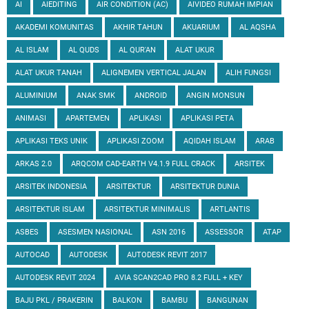
AI
AIEDITING
AIR CONDITION (AC)
AIVIDEO RUMAH IMPIAN
AKADEMI KOMUNITAS
AKHIR TAHUN
AKUARIUM
AL AQSHA
AL ISLAM
AL QUDS
AL QUR'AN
ALAT UKUR
ALAT UKUR TANAH
ALIGNEMEN VERTICAL JALAN
ALIH FUNGSI
ALUMINIUM
ANAK SMK
ANDROID
ANGIN MONSUN
ANIMASI
APARTEMEN
APLIKASI
APLIKASI PETA
APLIKASI TEKS UNIK
APLIKASI ZOOM
AQIDAH ISLAM
ARAB
ARKAS 2.0
ARQCOM CAD-EARTH V4.1.9 FULL CRACK
ARSITEK
ARSITEK INDONESIA
ARSITEKTUR
ARSITEKTUR DUNIA
ARSITEKTUR ISLAM
ARSITEKTUR MINIMALIS
ARTLANTIS
ASBES
ASESMEN NASIONAL
ASN 2016
ASSESSOR
ATAP
AUTOCAD
AUTODESK
AUTODESK REVIT 2017
AUTODESK REVIT 2024
AVIA SCAN2CAD PRO 8.2 FULL + KEY
BAJU PKL / PRAKERIN
BALKON
BAMBU
BANGUNAN