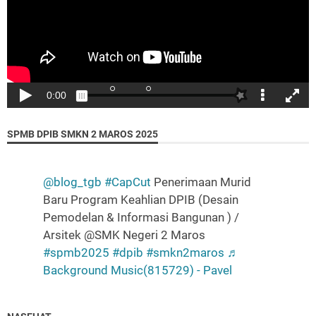
SPMB DPIB SMKN 2 MAROS 2025
"Ibadah kepada Allah adalah tujuan penciptaan
@blog_tgb
#CapCut
Penerimaan Murid
sehingga amalan apapun adalah harus selalu
Baru Program Keahlian DPIB (Desain
disandarkan pada kesadaran bahwa Allah mengawasi
Pemodelan & Informasi Bangunan ) /
gerak gerik kita….."
Arsitek @SMK Negeri 2 Maros
#spmb2025
#dpib
#smkn2maros
♬
"TIADA KEMULIAAN TANPA ISLAM, TIADA SEMPURNA
Background Music(815729) - Pavel
ISLAM TANPA SYARIAH, TAKKAN TEGAK SYARIAH
TANPA DAULAH, DAULAH KHILAFAH RASIDAH."