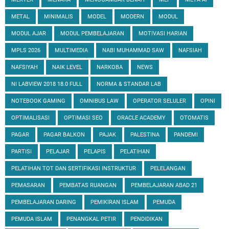
METAL
MINIMALIS
MODEL
MODERN
MODUL
MODUL AJAR
MODUL PEMBELAJARAN
MOTIVASI HARIAN
MPLS 2026
MULTIMEDIA
NABI MUHAMMAD SAW
NAFSIAH
NAFSIYAH
NAIK LEVEL
NARKOBA
NEWS
NI LABVIEW 2018 18.0 FULL
NORMA & STANDAR LAB
NOTEBOOK GAMING
OMNIBUS LAW
OPERATOR SELULER
OPINI
OPTIMALISASI
OPTIMASI SEO
ORACLE ACADEMY
OTOMATIS
PAGAR
PAGAR BALKON
PAJAK
PALESTINA
PANDEMI
PARTISI
PELAJAR
PELAPIS
PELATIHAN
PELATIHAN TOT DAN SERTIFIKASI INSTRUKTUR
PELELANGAN
PEMASARAN
PEMBATAS RUANGAN
PEMBELAJARAN ABAD 21
PEMBELAJARAN DARING
PEMIKIRAN ISLAM
PEMUDA
PEMUDA ISLAM
PENANGKAL PETIR
PENDIDIKAN