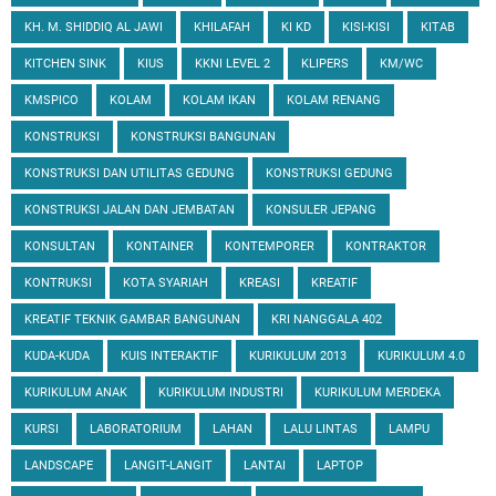
KH. M. SHIDDIQ AL JAWI
KHILAFAH
KI KD
KISI-KISI
KITAB
KITCHEN SINK
KIUS
KKNI LEVEL 2
KLIPERS
KM/WC
KMSPICO
KOLAM
KOLAM IKAN
KOLAM RENANG
KONSTRUKSI
KONSTRUKSI BANGUNAN
KONSTRUKSI DAN UTILITAS GEDUNG
KONSTRUKSI GEDUNG
KONSTRUKSI JALAN DAN JEMBATAN
KONSULER JEPANG
KONSULTAN
KONTAINER
KONTEMPORER
KONTRAKTOR
KONTRUKSI
KOTA SYARIAH
KREASI
KREATIF
KREATIF TEKNIK GAMBAR BANGUNAN
KRI NANGGALA 402
KUDA-KUDA
KUIS INTERAKTIF
KURIKULUM 2013
KURIKULUM 4.0
KURIKULUM ANAK
KURIKULUM INDUSTRI
KURIKULUM MERDEKA
KURSI
LABORATORIUM
LAHAN
LALU LINTAS
LAMPU
LANDSCAPE
LANGIT-LANGIT
LANTAI
LAPTOP