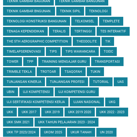
TEKNIK GAMBAR BAGUNAN
TEKNIK GAMBAR BANGUNAN
TEKNIK GAMBAR BNGUNAN.
TEKNIK SIPIL
TEKNOLOGI
TEKNOLOGI KONSTRUKSI BANGUNAN
TELKOMSEL
TEMPLETE
TENAGA KEPENDIDIKAN
TERALIS
TERTINGGI
TES INTERAKTIF
THE 5TH AEROGRAPHIC COMPETITION
THEODOLITE
TIK
TIMELAPSERENOVASI
TIPS
TIPS WAWANCARA
TOEIC
TOWER
TPP
TRAINING MENGAJAR GURU
TRANSPORTASI
TRIMBLE TEKLA
TROTOAR
TSAQOFAH
TUKIN
TUNJANGAN KINERJA
TUNJANGAN PROFESI
TUTORIAL
UAS
UBIN
UJI KOMPETENSI
UJI KOMPETENSI GURU
UJI SERTIFIKASI KOMPETENSI KERJA
UJIAN NASIONAL
UKG
UKK
UKK 2017
UKK 2019
UKK 2019 2020
UKK 2022 - 2023
UKK SMK 2021
UKK TAHUN PELAJARAN 2023 - 2024
UKK TP 2023/2024
UKOM 2025
UKUR TANAH
UN 2020