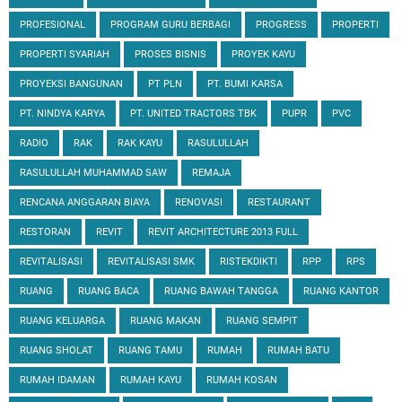
PROFESIONAL
PROGRAM GURU BERBAGI
PROGRESS
PROPERTI
PROPERTI SYARIAH
PROSES BISNIS
PROYEK KAYU
PROYEKSI BANGUNAN
PT PLN
PT. BUMI KARSA
PT. NINDYA KARYA
PT. UNITED TRACTORS TBK
PUPR
PVC
RADIO
RAK
RAK KAYU
RASULULLAH
RASULULLAH MUHAMMAD SAW
REMAJA
RENCANA ANGGARAN BIAYA
RENOVASI
RESTAURANT
RESTORAN
REVIT
REVIT ARCHITECTURE 2013 FULL
REVITALISASI
REVITALISASI SMK
RISTEKDIKTI
RPP
RPS
RUANG
RUANG BACA
RUANG BAWAH TANGGA
RUANG KANTOR
RUANG KELUARGA
RUANG MAKAN
RUANG SEMPIT
RUANG SHOLAT
RUANG TAMU
RUMAH
RUMAH BATU
RUMAH IDAMAN
RUMAH KAYU
RUMAH KOSAN