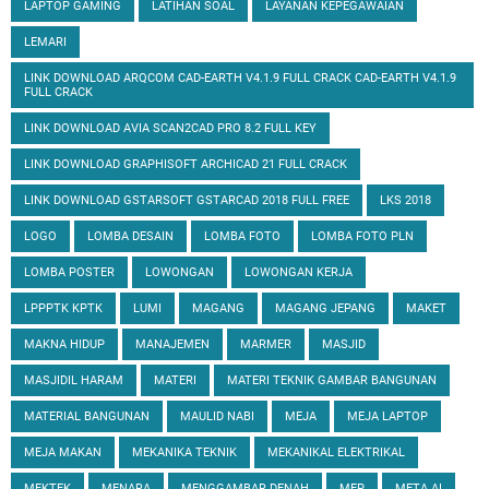
LAPTOP GAMING
LATIHAN SOAL
LAYANAN KEPEGAWAIAN
LEMARI
LINK DOWNLOAD ARQCOM CAD-EARTH V4.1.9 FULL CRACK CAD-EARTH V4.1.9
FULL CRACK
LINK DOWNLOAD AVIA SCAN2CAD PRO 8.2 FULL KEY
LINK DOWNLOAD GRAPHISOFT ARCHICAD 21 FULL CRACK
LINK DOWNLOAD GSTARSOFT GSTARCAD 2018 FULL FREE
LKS 2018
LOGO
LOMBA DESAIN
LOMBA FOTO
LOMBA FOTO PLN
LOMBA POSTER
LOWONGAN
LOWONGAN KERJA
LPPPTK KPTK
LUMI
MAGANG
MAGANG JEPANG
MAKET
MAKNA HIDUP
MANAJEMEN
MARMER
MASJID
MASJIDIL HARAM
MATERI
MATERI TEKNIK GAMBAR BANGUNAN
MATERIAL BANGUNAN
MAULID NABI
MEJA
MEJA LAPTOP
MEJA MAKAN
MEKANIKA TEKNIK
MEKANIKAL ELEKTRIKAL
MEKTEK
MENARA
MENGGAMBAR DENAH
MEP
META AI