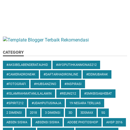
CATEGORY
#AKSIBELABENDERATAUHID
#AYOPUTIHKANMONAS212
#CAMERADRONE4K
#DAFTARHADIRONLINE
#EIDMUBARAK
#FOTOGRAFI
#HUBSANZINO
#INSPIRASI
#ISLAMRAHMATANLILALAMIN
#REUNI212
#SMKBISA&HEBAT
#SPIRIT212
#UDAHPUTUSINAJA
19 NEGARA TERLUAS
2 DIMENSI
2018
3 DIMENSI
3D
3DSMAX
5G
ABSEN SISWA
ABSENSI SISWA
ADOBE PHOTOSHOP
AHSP 2016