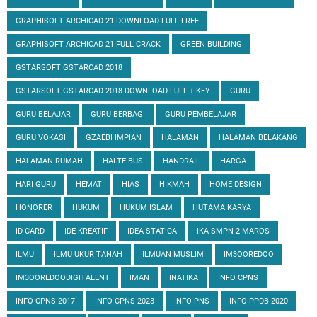
GRAPHISOFT ARCHICAD 21 DOWNLOAD FULL FREE
GRAPHISOFT ARCHICAD 21 FULL CRACK
GREEN BUILDING
GSTARSOFT GSTARCAD 2018
GSTARSOFT GSTARCAD 2018 DOWNLOAD FULL + KEY
GURU
GURU BELAJAR
GURU BERBAGI
GURU PEMBELAJAR
GURU VOKASI
GZAEBI IMPIAN
HALAMAN
HALAMAN BELAKANG
HALAMAN RUMAH
HALTE BUS
HANDRAIL
HARGA
HARI GURU
HEMAT
HIAS
HIKMAH
HOME DESIGN
HONORER
HUKUM
HUKUM ISLAM
HUTAMA KARYA
ID CARD
IDE KREATIF
IDEA STATICA
IKA SMPN 2 MAROS
ILMU
ILMU UKUR TANAH
ILMUAN MUSLIM
IM3OOREDOO
IM3OOREDOODIGITALENT
IMAN
INATIKA
INFO CPNS
INFO CPNS 2017
INFO CPNS 2023
INFO PNS
INFO PPDB 2020