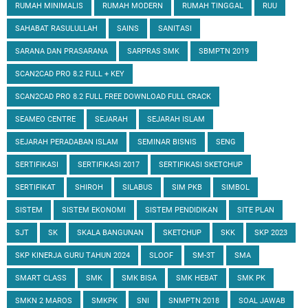
RUMAH MINIMALIS
RUMAH MODERN
RUMAH TINGGAL
RUU
SAHABAT RASULULLAH
SAINS
SANITASI
SARANA DAN PRASARANA
SARPRAS SMK
SBMPTN 2019
SCAN2CAD PRO 8.2 FULL + KEY
SCAN2CAD PRO 8.2 FULL FREE DOWNLOAD FULL CRACK
SEAMEO CENTRE
SEJARAH
SEJARAH ISLAM
SEJARAH PERADABAN ISLAM
SEMINAR BISNIS
SENG
SERTIFIKASI
SERTIFIKASI 2017
SERTIFIKASI SKETCHUP
SERTIFIKAT
SHIROH
SILABUS
SIM PKB
SIMBOL
SISTEM
SISTEM EKONOMI
SISTEM PENDIDIKAN
SITE PLAN
SJT
SK
SKALA BANGUNAN
SKETCHUP
SKK
SKP 2023
SKP KINERJA GURU TAHUN 2024
SLOOF
SM-3T
SMA
SMART CLASS
SMK
SMK BISA
SMK HEBAT
SMK PK
SMKN 2 MAROS
SMKPK
SNI
SNMPTN 2018
SOAL JAWAB