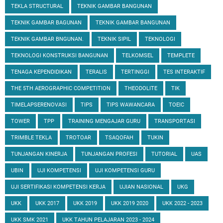
TEKLA STRUCTURAL
TEKNIK GAMBAR BANGUNAN
TEKNIK GAMBAR BAGUNAN
TEKNIK GAMBAR BANGUNAN
TEKNIK GAMBAR BNGUNAN.
TEKNIK SIPIL
TEKNOLOGI
TEKNOLOGI KONSTRUKSI BANGUNAN
TELKOMSEL
TEMPLETE
TENAGA KEPENDIDIKAN
TERALIS
TERTINGGI
TES INTERAKTIF
THE 5TH AEROGRAPHIC COMPETITION
THEODOLITE
TIK
TIMELAPSERENOVASI
TIPS
TIPS WAWANCARA
TOEIC
TOWER
TPP
TRAINING MENGAJAR GURU
TRANSPORTASI
TRIMBLE TEKLA
TROTOAR
TSAQOFAH
TUKIN
TUNJANGAN KINERJA
TUNJANGAN PROFESI
TUTORIAL
UAS
UBIN
UJI KOMPETENSI
UJI KOMPETENSI GURU
UJI SERTIFIKASI KOMPETENSI KERJA
UJIAN NASIONAL
UKG
UKK
UKK 2017
UKK 2019
UKK 2019 2020
UKK 2022 - 2023
UKK SMK 2021
UKK TAHUN PELAJARAN 2023 - 2024