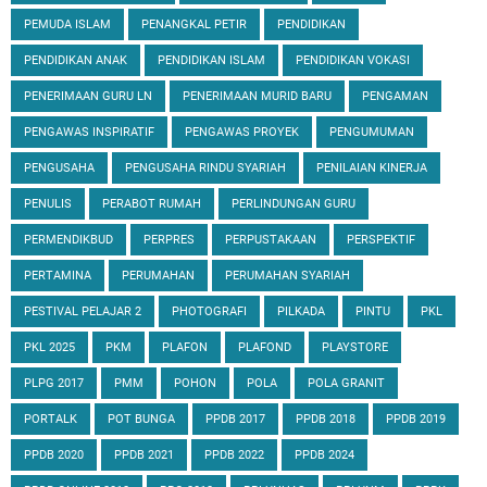
PEMUDA ISLAM
PENANGKAL PETIR
PENDIDIKAN
PENDIDIKAN ANAK
PENDIDIKAN ISLAM
PENDIDIKAN VOKASI
PENERIMAAN GURU LN
PENERIMAAN MURID BARU
PENGAMAN
PENGAWAS INSPIRATIF
PENGAWAS PROYEK
PENGUMUMAN
PENGUSAHA
PENGUSAHA RINDU SYARIAH
PENILAIAN KINERJA
PENULIS
PERABOT RUMAH
PERLINDUNGAN GURU
PERMENDIKBUD
PERPRES
PERPUSTAKAAN
PERSPEKTIF
PERTAMINA
PERUMAHAN
PERUMAHAN SYARIAH
PESTIVAL PELAJAR 2
PHOTOGRAFI
PILKADA
PINTU
PKL
PKL 2025
PKM
PLAFON
PLAFOND
PLAYSTORE
PLPG 2017
PMM
POHON
POLA
POLA GRANIT
PORTALK
POT BUNGA
PPDB 2017
PPDB 2018
PPDB 2019
PPDB 2020
PPDB 2021
PPDB 2022
PPDB 2024