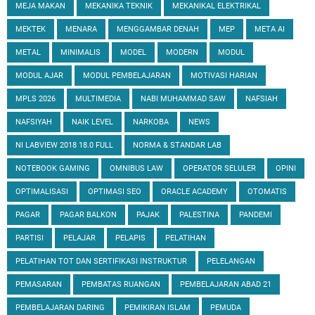
MEJA MAKAN
MEKANIKA TEKNIK
MEKANIKAL ELEKTRIKAL
MEKTEK
MENARA
MENGGAMBAR DENAH
MEP
META AI
METAL
MINIMALIS
MODEL
MODERN
MODUL
MODUL AJAR
MODUL PEMBELAJARAN
MOTIVASI HARIAN
MPLS 2026
MULTIMEDIA
NABI MUHAMMAD SAW
NAFSIAH
NAFSIYAH
NAIK LEVEL
NARKOBA
NEWS
NI LABVIEW 2018 18.0 FULL
NORMA & STANDAR LAB
NOTEBOOK GAMING
OMNIBUS LAW
OPERATOR SELULER
OPINI
OPTIMALISASI
OPTIMASI SEO
ORACLE ACADEMY
OTOMATIS
PAGAR
PAGAR BALKON
PAJAK
PALESTINA
PANDEMI
PARTISI
PELAJAR
PELAPIS
PELATIHAN
PELATIHAN TOT DAN SERTIFIKASI INSTRUKTUR
PELELANGAN
PEMASARAN
PEMBATAS RUANGAN
PEMBELAJARAN ABAD 21
PEMBELAJARAN DARING
PEMIKIRAN ISLAM
PEMUDA