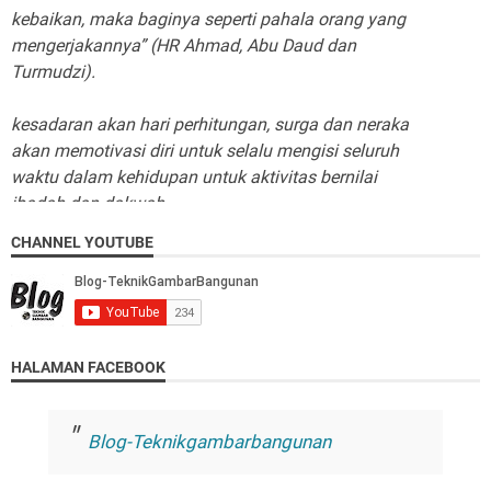
mengerjakannya” (HR Ahmad, Abu Daud dan
Turmudzi).
kesadaran akan hari perhitungan, surga dan neraka
akan memotivasi diri untuk selalu mengisi seluruh
waktu dalam kehidupan untuk aktivitas bernilai
ibadah dan dakwah.
Tiada dzat yang kita dapat jadikan sandaran selain
CHANNEL YOUTUBE
pada Allah SWT. Mengharapkan sesuatu selain
dariNya berarti meminta kesia-siaan dan
mendatangkan kekecewaan…
“ ya Allah bantulah aku dalam mengingatMu,
HALAMAN FACEBOOK
mensyukuri segala nikmatMu dan dalam
menyempurnakan ibadah-ibadahKu kepadaMu"
Blog-Teknikgambarbangunan
Saudaraku… Allah tidak akan menuntut kita karena