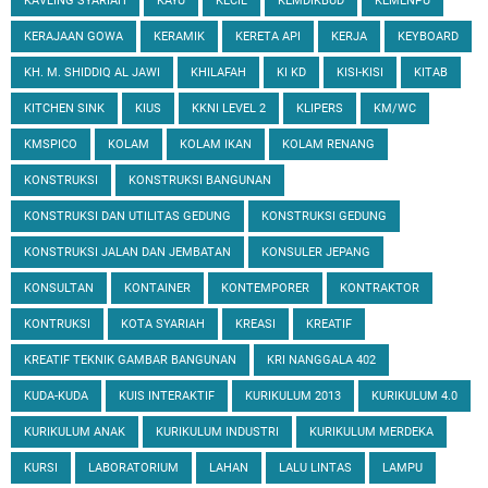
KAVLING SYARIAH
KAYU
KECIL
KEMDIKBUD
KEMENPU
KERAJAAN GOWA
KERAMIK
KERETA API
KERJA
KEYBOARD
KH. M. SHIDDIQ AL JAWI
KHILAFAH
KI KD
KISI-KISI
KITAB
KITCHEN SINK
KIUS
KKNI LEVEL 2
KLIPERS
KM/WC
KMSPICO
KOLAM
KOLAM IKAN
KOLAM RENANG
KONSTRUKSI
KONSTRUKSI BANGUNAN
KONSTRUKSI DAN UTILITAS GEDUNG
KONSTRUKSI GEDUNG
KONSTRUKSI JALAN DAN JEMBATAN
KONSULER JEPANG
KONSULTAN
KONTAINER
KONTEMPORER
KONTRAKTOR
KONTRUKSI
KOTA SYARIAH
KREASI
KREATIF
KREATIF TEKNIK GAMBAR BANGUNAN
KRI NANGGALA 402
KUDA-KUDA
KUIS INTERAKTIF
KURIKULUM 2013
KURIKULUM 4.0
KURIKULUM ANAK
KURIKULUM INDUSTRI
KURIKULUM MERDEKA
KURSI
LABORATORIUM
LAHAN
LALU LINTAS
LAMPU