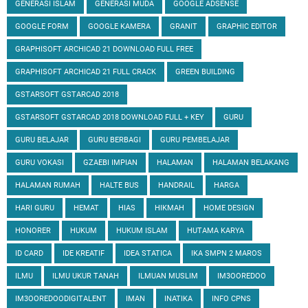
GENERASI ISLAM
GENERASI MUDA
GOOGLE ADSENSE
GOOGLE FORM
GOOGLE KAMERA
GRANIT
GRAPHIC EDITOR
GRAPHISOFT ARCHICAD 21 DOWNLOAD FULL FREE
GRAPHISOFT ARCHICAD 21 FULL CRACK
GREEN BUILDING
GSTARSOFT GSTARCAD 2018
GSTARSOFT GSTARCAD 2018 DOWNLOAD FULL + KEY
GURU
GURU BELAJAR
GURU BERBAGI
GURU PEMBELAJAR
GURU VOKASI
GZAEBI IMPIAN
HALAMAN
HALAMAN BELAKANG
HALAMAN RUMAH
HALTE BUS
HANDRAIL
HARGA
HARI GURU
HEMAT
HIAS
HIKMAH
HOME DESIGN
HONORER
HUKUM
HUKUM ISLAM
HUTAMA KARYA
ID CARD
IDE KREATIF
IDEA STATICA
IKA SMPN 2 MAROS
ILMU
ILMU UKUR TANAH
ILMUAN MUSLIM
IM3OOREDOO
IM3OOREDOODIGITALENT
IMAN
INATIKA
INFO CPNS