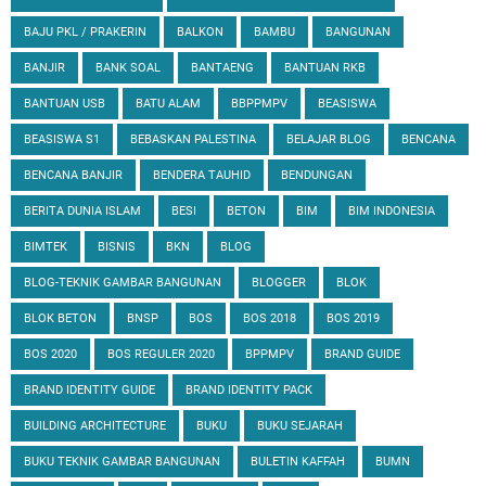
BAJU PKL / PRAKERIN
BALKON
BAMBU
BANGUNAN
BANJIR
BANK SOAL
BANTAENG
BANTUAN RKB
BANTUAN USB
BATU ALAM
BBPPMPV
BEASISWA
BEASISWA S1
BEBASKAN PALESTINA
BELAJAR BLOG
BENCANA
BENCANA BANJIR
BENDERA TAUHID
BENDUNGAN
BERITA DUNIA ISLAM
BESI
BETON
BIM
BIM INDONESIA
BIMTEK
BISNIS
BKN
BLOG
BLOG-TEKNIK GAMBAR BANGUNAN
BLOGGER
BLOK
BLOK BETON
BNSP
BOS
BOS 2018
BOS 2019
BOS 2020
BOS REGULER 2020
BPPMPV
BRAND GUIDE
BRAND IDENTITY GUIDE
BRAND IDENTITY PACK
BUILDING ARCHITECTURE
BUKU
BUKU SEJARAH
BUKU TEKNIK GAMBAR BANGUNAN
BULETIN KAFFAH
BUMN