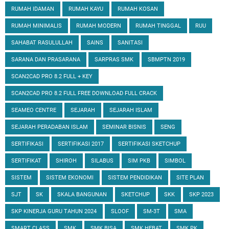
RUMAH IDAMAN
RUMAH KAYU
RUMAH KOSAN
RUMAH MINIMALIS
RUMAH MODERN
RUMAH TINGGAL
RUU
SAHABAT RASULULLAH
SAINS
SANITASI
SARANA DAN PRASARANA
SARPRAS SMK
SBMPTN 2019
SCAN2CAD PRO 8.2 FULL + KEY
SCAN2CAD PRO 8.2 FULL FREE DOWNLOAD FULL CRACK
SEAMEO CENTRE
SEJARAH
SEJARAH ISLAM
SEJARAH PERADABAN ISLAM
SEMINAR BISNIS
SENG
SERTIFIKASI
SERTIFIKASI 2017
SERTIFIKASI SKETCHUP
SERTIFIKAT
SHIROH
SILABUS
SIM PKB
SIMBOL
SISTEM
SISTEM EKONOMI
SISTEM PENDIDIKAN
SITE PLAN
SJT
SK
SKALA BANGUNAN
SKETCHUP
SKK
SKP 2023
SKP KINERJA GURU TAHUN 2024
SLOOF
SM-3T
SMA
SMART CLASS
SMK
SMK BISA
SMK HEBAT
SMK PK