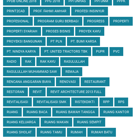
PPDB ONLINE 2018
PPG 2018
PPI UNHAS
PPI UNM
PPPK
PRINT2CAD
PROF. FAHMI AMHAR
PROFESI INSINYUR
PROFESIONAL
PROGRAM GURU BERBAGI
PROGRESS
PROPERTI
PROPERTI SYARIAH
PROSES BISNIS
PROYEK KAYU
PROYEKSI BANGUNAN
PT PLN
PT. BUMI KARSA
PT. NINDYA KARYA
PT. UNITED TRACTORS TBK
PUPR
PVC
RADIO
RAK
RAK KAYU
RASULULLAH
RASULULLAH MUHAMMAD SAW
REMAJA
RENCANA ANGGARAN BIAYA
RENOVASI
RESTAURANT
RESTORAN
REVIT
REVIT ARCHITECTURE 2013 FULL
REVITALISASI
REVITALISASI SMK
RISTEKDIKTI
RPP
RPS
RUANG
RUANG BACA
RUANG BAWAH TANGGA
RUANG KANTOR
RUANG KELUARGA
RUANG MAKAN
RUANG SEMPIT
RUANG SHOLAT
RUANG TAMU
RUMAH
RUMAH BATU