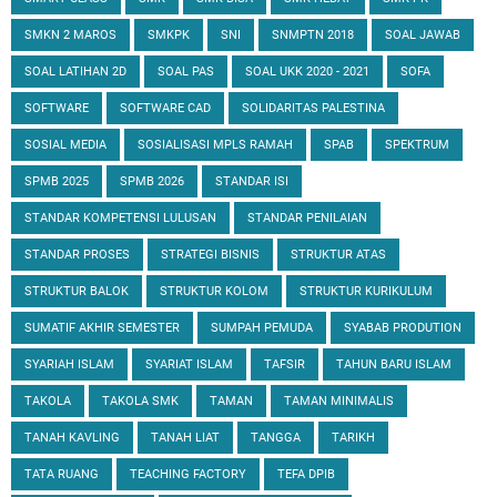
SMKN 2 MAROS
SMKPK
SNI
SNMPTN 2018
SOAL JAWAB
SOAL LATIHAN 2D
SOAL PAS
SOAL UKK 2020 - 2021
SOFA
SOFTWARE
SOFTWARE CAD
SOLIDARITAS PALESTINA
SOSIAL MEDIA
SOSIALISASI MPLS RAMAH
SPAB
SPEKTRUM
SPMB 2025
SPMB 2026
STANDAR ISI
STANDAR KOMPETENSI LULUSAN
STANDAR PENILAIAN
STANDAR PROSES
STRATEGI BISNIS
STRUKTUR ATAS
STRUKTUR BALOK
STRUKTUR KOLOM
STRUKTUR KURIKULUM
SUMATIF AKHIR SEMESTER
SUMPAH PEMUDA
SYABAB PRODUTION
SYARIAH ISLAM
SYARIAT ISLAM
TAFSIR
TAHUN BARU ISLAM
TAKOLA
TAKOLA SMK
TAMAN
TAMAN MINIMALIS
TANAH KAVLING
TANAH LIAT
TANGGA
TARIKH
TATA RUANG
TEACHING FACTORY
TEFA DPIB