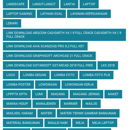
LANDSCAPE
LANGIT-LANGIT
LANTAI
LAPTOP
LAPTOP GAMING
LATIHAN SOAL
LAYANAN KEPEGAWAIAN
LEMARI
LINK DOWNLOAD ARQCOM CAD-EARTH V4.1.9 FULL CRACK CAD-EARTH V4.1.9
FULL CRACK
LINK DOWNLOAD AVIA SCAN2CAD PRO 8.2 FULL KEY
LINK DOWNLOAD GRAPHISOFT ARCHICAD 21 FULL CRACK
LINK DOWNLOAD GSTARSOFT GSTARCAD 2018 FULL FREE
LKS 2018
LOGO
LOMBA DESAIN
LOMBA FOTO
LOMBA FOTO PLN
LOMBA POSTER
LOWONGAN
LOWONGAN KERJA
LPPPTK KPTK
LUMI
MAGANG
MAGANG JEPANG
MAKET
MAKNA HIDUP
MANAJEMEN
MARMER
MASJID
MASJIDIL HARAM
MATERI
MATERI TEKNIK GAMBAR BANGUNAN
MATERIAL BANGUNAN
MAULID NABI
MEJA
MEJA LAPTOP