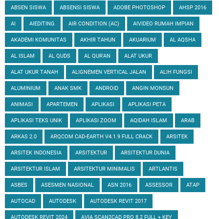
ABSEN SISWA
ABSENSI SISWA
ADOBE PHOTOSHOP
AHSP 2016
AI
AIEDITING
AIR CONDITION (AC)
AIVIDEO RUMAH IMPIAN
AKADEMI KOMUNITAS
AKHIR TAHUN
AKUARIUM
AL AQSHA
AL ISLAM
AL QUDS
AL QUR'AN
ALAT UKUR
ALAT UKUR TANAH
ALIGNEMEN VERTICAL JALAN
ALIH FUNGSI
ALUMINIUM
ANAK SMK
ANDROID
ANGIN MONSUN
ANIMASI
APARTEMEN
APLIKASI
APLIKASI PETA
APLIKASI TEKS UNIK
APLIKASI ZOOM
AQIDAH ISLAM
ARAB
ARKAS 2.0
ARQCOM CAD-EARTH V4.1.9 FULL CRACK
ARSITEK
ARSITEK INDONESIA
ARSITEKTUR
ARSITEKTUR DUNIA
ARSITEKTUR ISLAM
ARSITEKTUR MINIMALIS
ARTLANTIS
ASBES
ASESMEN NASIONAL
ASN 2016
ASSESSOR
ATAP
AUTOCAD
AUTODESK
AUTODESK REVIT 2017
AUTODESK REVIT 2024
AVIA SCAN2CAD PRO 8.2 FULL + KEY