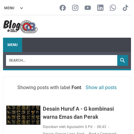
MENU
Showing posts with label
Font
.
Show all posts
Desain Huruf A - G kombinasi
warna Emas dan Perak
Diposkan oleh Agussalim S Pd
08:43
Desain
,
Desain Logo
,
Font
Post a Comment