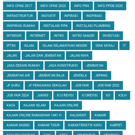
INFO CPNS 2017
INFO CPNS 2023
INFO PNS
INFO PPDB 2020
INFRASTRUKTUR
INOVATIF
INPIRASI
INSPIRASI
INSPIRASI RUMAH
INSTALASI PIPA
INSTALASI PLUMBING
INTERIOR
INTERNET
INTRO
INTRO MAKER
INVESTASI
IPTEK
ISLAM
ISLAM SELAMATKAN NEGERI
ISRA' MI'RAJ
IT
JALAN
JALAN DAN JEMBATAN
JALAN RAYA
JASA DESAIN RUMAH
JASA KONSTRUKSI
JEMBATAN
JEMBATAN AIR
JEMBATAN BAJA
JENDELA
JEPANG
JF GURU
JF PENGAWAS SEKOLAH
JOB FAIR
JOB FAIR 2022
JOB FAIR 2024
JUKNIS
K13 REVISI
K13REVISI
K3
K3LH
KACA
KAJIAN ISLAM
KAJIAN ONLINE
KAJIAN ONLINE RAMADHAN 1441 H
KALIGRAFI
KAMAR
KAMAR MANDI
KAMAR TIDUR
KARAKTERISTIK KAYU
KARPET