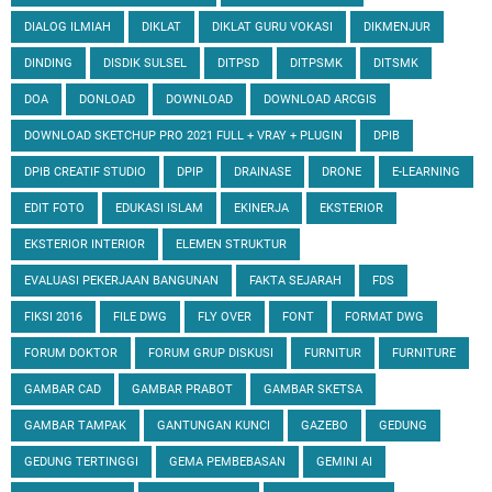
DIALOG ILMIAH
DIKLAT
DIKLAT GURU VOKASI
DIKMENJUR
DINDING
DISDIK SULSEL
DITPSD
DITPSMK
DITSMK
DOA
DONLOAD
DOWNLOAD
DOWNLOAD ARCGIS
DOWNLOAD SKETCHUP PRO 2021 FULL + VRAY + PLUGIN
DPIB
DPIB CREATIF STUDIO
DPIP
DRAINASE
DRONE
E-LEARNING
EDIT FOTO
EDUKASI ISLAM
EKINERJA
EKSTERIOR
EKSTERIOR INTERIOR
ELEMEN STRUKTUR
EVALUASI PEKERJAAN BANGUNAN
FAKTA SEJARAH
FDS
FIKSI 2016
FILE DWG
FLY OVER
FONT
FORMAT DWG
FORUM DOKTOR
FORUM GRUP DISKUSI
FURNITUR
FURNITURE
GAMBAR CAD
GAMBAR PRABOT
GAMBAR SKETSA
GAMBAR TAMPAK
GANTUNGAN KUNCI
GAZEBO
GEDUNG
GEDUNG TERTINGGI
GEMA PEMBEBASAN
GEMINI AI