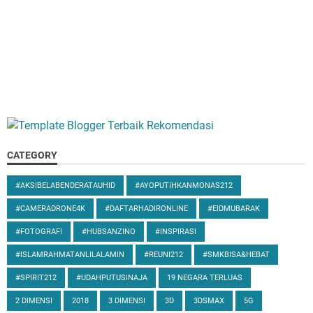
CATEGORY
#AKSIBELABENDERATAUHID
#AYOPUTIHKANMONAS212
#CAMERADRONE4K
#DAFTARHADIRONLINE
#EIDMUBARAK
#FOTOGRAFI
#HUBSANZINO
#INSPIRASI
#ISLAMRAHMATANLILALAMIN
#REUNI212
#SMKBISA&HEBAT
#SPIRIT212
#UDAHPUTUSINAJA
19 NEGARA TERLUAS
2 DIMENSI
2018
3 DIMENSI
3D
3DSMAX
5G