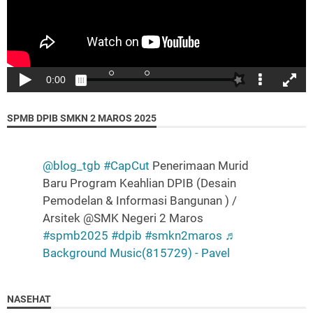
SPMB DPIB SMKN 2 MAROS 2025
"Ibadah kepada Allah adalah tujuan penciptaan
sehingga amalan apapun adalah harus selalu
@blog_tgb
#CapCut
Penerimaan Murid
disandarkan pada kesadaran bahwa Allah mengawasi
Baru Program Keahlian DPIB (Desain
gerak gerik kita….."
Pemodelan & Informasi Bangunan ) /
Arsitek @SMK Negeri 2 Maros
"TIADA KEMULIAAN TANPA ISLAM, TIADA SEMPURNA
#spmb2025
#dpib
#smkn2maros
♬
ISLAM TANPA SYARIAH, TAKKAN TEGAK SYARIAH
Background Music(815729) - Pavel
TANPA DAULAH, DAULAH KHILAFAH RASIDAH."
“barangsiapa yang menunjukkan pada suatu
NASEHAT
kebaikan, maka baginya seperti pahala orang yang