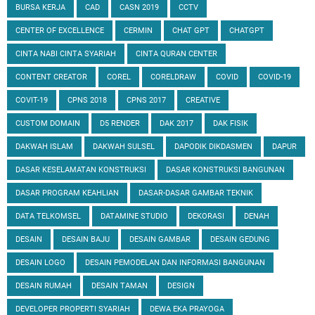
BURSA KERJA
CAD
CASN 2019
CCTV
CENTER OF EXCELLENCE
CERMIN
CHAT GPT
CHATGPT
CINTA NABI CINTA SYARIAH
CINTA QURAN CENTER
CONTENT CREATOR
COREL
CORELDRAW
COVID
COVID-19
COVIT-19
CPNS 2018
CPNS 2017
CREATIVE
CUSTOM DOMAIN
D5 RENDER
DAK 2017
DAK FISIK
DAKWAH ISLAM
DAKWAH SULSEL
DAPODIK DIKDASMEN
DAPUR
DASAR KESELAMATAN KONSTRUKSI
DASAR KONSTRUKSI BANGUNAN
DASAR PROGRAM KEAHLIAN
DASAR-DASAR GAMBAR TEKNIK
DATA TELKOMSEL
DATAMINE STUDIO
DEKORASI
DENAH
DESAIN
DESAIN BAJU
DESAIN GAMBAR
DESAIN GEDUNG
DESAIN LOGO
DESAIN PEMODELAN DAN INFORMASI BANGUNAN
DESAIN RUMAH
DESAIN TAMAN
DESIGN
DEVELOPER PROPERTI SYARIAH
DEWA EKA PRAYOGA