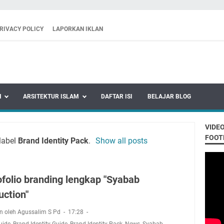
RIVACY POLICY
LAPORKAN IKLAN
N
ARSITEKTUR ISLAM
DAFTAR ISI
BELAJAR BLOG
VIDE
FOOT
label
Brand Identity Pack
.
Show all posts
ofolio branding lengkap "Syabab
uction"
n oleh Agussalim S Pd
17:28
uide
,
Brand Identity Guide
,
Brand Identity Pack
,
News
,
Syabab