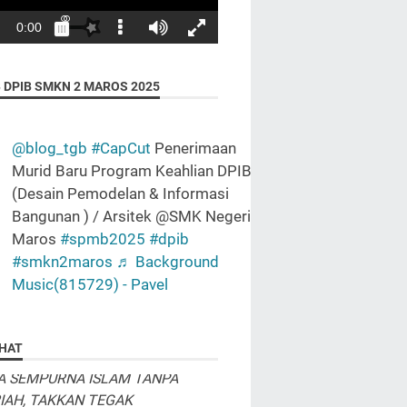
 DPIB SMKN 2 MAROS 2025
@blog_tgb
#CapCut
Penerimaan
Murid Baru Program Keahlian DPIB
ah kepada Allah adalah
(Desain Pemodelan & Informasi
n penciptaan sehingga
Bangunan ) / Arsitek @SMK Negeri 2
an apapun adalah harus
Maros
#spmb2025
#dpib
u disandarkan pada
#smkn2maros
♬ Background
daran bahwa Allah
Music(815729) - Pavel
wasi gerak gerik kita….."
DA KEMULIAAN TANPA ISLAM,
HAT
A SEMPURNA ISLAM TANPA
IAH, TAKKAN TEGAK
IAH TANPA DAULAH, DAULAH