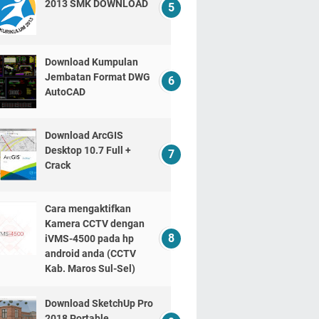
2013 SMK DOWNLOAD
Download Kumpulan
Jembatan Format DWG
AutoCAD
Download ArcGIS
Desktop 10.7 Full +
Crack
Cara mengaktifkan
Kamera CCTV dengan
iVMS-4500 pada hp
android anda (CCTV
Kab. Maros Sul-Sel)
Download SketchUp Pro
2018 Portable