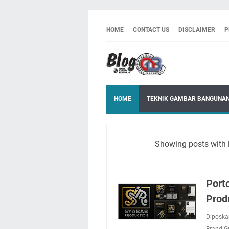
HOME
CONTACT US
DISCLAIMER
P
HOME
TEKNIK GAMBAR BANGUNA
Showing posts with 
Port
Prod
Diposka
Brand G