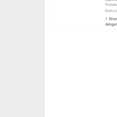
Produti
Post a
1. Bra
denga