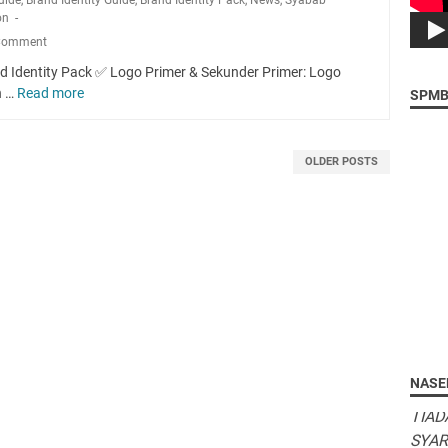
on
 Comment
nd Identity Pack ✅ Logo Primer & Sekunder Primer: Logo
n …
Read more
P
SPMB
o
r
t
OLDER POSTS
o
f
"Ibad
o
tujua
l
amal
i
selal
o
kesa
b
menga
r
a
n
"TIA
NASE
d
TIAD
i
SYAR
n
SYAR