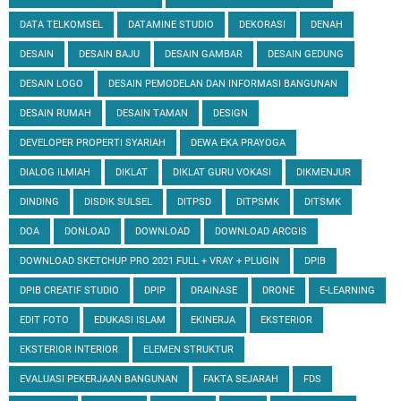
DATA TELKOMSEL
DATAMINE STUDIO
DEKORASI
DENAH
DESAIN
DESAIN BAJU
DESAIN GAMBAR
DESAIN GEDUNG
DESAIN LOGO
DESAIN PEMODELAN DAN INFORMASI BANGUNAN
DESAIN RUMAH
DESAIN TAMAN
DESIGN
DEVELOPER PROPERTI SYARIAH
DEWA EKA PRAYOGA
DIALOG ILMIAH
DIKLAT
DIKLAT GURU VOKASI
DIKMENJUR
DINDING
DISDIK SULSEL
DITPSD
DITPSMK
DITSMK
DOA
DONLOAD
DOWNLOAD
DOWNLOAD ARCGIS
DOWNLOAD SKETCHUP PRO 2021 FULL + VRAY + PLUGIN
DPIB
DPIB CREATIF STUDIO
DPIP
DRAINASE
DRONE
E-LEARNING
EDIT FOTO
EDUKASI ISLAM
EKINERJA
EKSTERIOR
EKSTERIOR INTERIOR
ELEMEN STRUKTUR
EVALUASI PEKERJAAN BANGUNAN
FAKTA SEJARAH
FDS