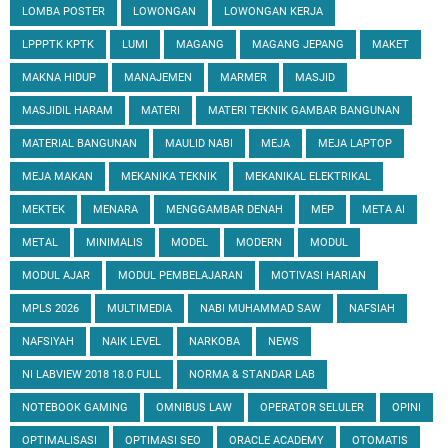
LOMBA POSTER
LOWONGAN
LOWONGAN KERJA
LPPPTK KPTK
LUMI
MAGANG
MAGANG JEPANG
MAKET
MAKNA HIDUP
MANAJEMEN
MARMER
MASJID
MASJIDIL HARAM
MATERI
MATERI TEKNIK GAMBAR BANGUNAN
MATERIAL BANGUNAN
MAULID NABI
MEJA
MEJA LAPTOP
MEJA MAKAN
MEKANIKA TEKNIK
MEKANIKAL ELEKTRIKAL
MEKTEK
MENARA
MENGGAMBAR DENAH
MEP
META AI
METAL
MINIMALIS
MODEL
MODERN
MODUL
MODUL AJAR
MODUL PEMBELAJARAN
MOTIVASI HARIAN
MPLS 2026
MULTIMEDIA
NABI MUHAMMAD SAW
NAFSIAH
NAFSIYAH
NAIK LEVEL
NARKOBA
NEWS
NI LABVIEW 2018 18.0 FULL
NORMA & STANDAR LAB
NOTEBOOK GAMING
OMNIBUS LAW
OPERATOR SELULER
OPINI
OPTIMALISASI
OPTIMASI SEO
ORACLE ACADEMY
OTOMATIS