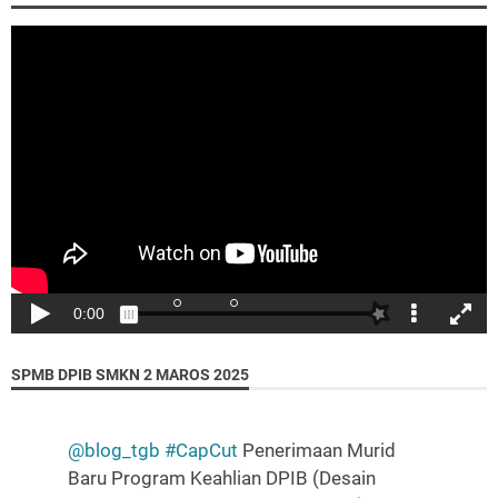
SPMB DPIB SMKN 2 MAROS 2025
"Ibadah kepada Allah adalah tujuan penciptaan
sehingga amalan apapun adalah harus selalu
@blog_tgb
#CapCut
Penerimaan Murid
disandarkan pada kesadaran bahwa Allah mengawasi
Baru Program Keahlian DPIB (Desain
gerak gerik kita….."