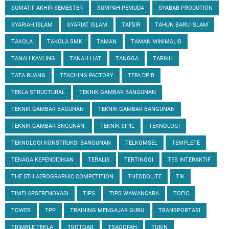
SUMATIF AKHIR SEMESTER
SUMPAH PEMUDA
SYABAB PRODUTION
SYARIAH ISLAM
SYARIAT ISLAM
TAFSIR
TAHUN BARU ISLAM
TAKOLA
TAKOLA SMK
TAMAN
TAMAN MINIMALIS
TANAH KAVLING
TANAH LIAT
TANGGA
TARIKH
TATA RUANG
TEACHING FACTORY
TEFA DPIB
TEKLA STRUCTURAL
TEKNIK GAMBAR BANGUNAN
TEKNIK GAMBAR BAGUNAN
TEKNIK GAMBAR BANGUNAN
TEKNIK GAMBAR BNGUNAN.
TEKNIK SIPIL
TEKNOLOGI
TEKNOLOGI KONSTRUKSI BANGUNAN
TELKOMSEL
TEMPLETE
TENAGA KEPENDIDIKAN
TERALIS
TERTINGGI
TES INTERAKTIF
THE 5TH AEROGRAPHIC COMPETITION
THEODOLITE
TIK
TIMELAPSERENOVASI
TIPS
TIPS WAWANCARA
TOEIC
TOWER
TPP
TRAINING MENGAJAR GURU
TRANSPORTASI
TRIMBLE TEKLA
TROTOAR
TSAQOFAH
TUKIN