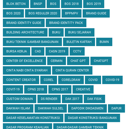
BLOK BETON
BNSP
BOS
BOS 2018
BOS 2019
BOS 2020
BOS REGULER 2020
BPPMPV
BRAND GUIDE
BRAND IDENTITY GUIDE
BRAND IDENTITY PACK
BUILDING ARCHITECTURE
BUKU
BUKU SEJARAH
BUKU TEKNIK GAMBAR BANGUNAN
BULETIN KAFFAH
BUMN
BURSA KERJA
CAD
CASN 2019
CCTV
CENTER OF EXCELLENCE
CERMIN
CHAT GPT
CHATGPT
CINTA NABI CINTA SYARIAH
CINTA QURAN CENTER
CONTENT CREATOR
COREL
CORELDRAW
COVID
COVID-19
COVIT-19
CPNS 2018
CPNS 2017
CREATIVE
CUSTOM DOMAIN
D5 RENDER
DAK 2017
DAK FISIK
DAKWAH ISLAM
DAKWAH SULSEL
DAPODIK DIKDASMEN
DAPUR
DASAR KESELAMATAN KONSTRUKSI
DASAR KONSTRUKSI BANGUNAN
DASAR PROGRAM KEAHLIAN
DASAR-DASAR GAMBAR TEKNIK