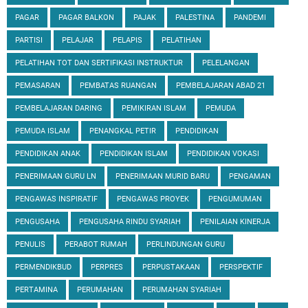
PAGAR
PAGAR BALKON
PAJAK
PALESTINA
PANDEMI
PARTISI
PELAJAR
PELAPIS
PELATIHAN
PELATIHAN TOT DAN SERTIFIKASI INSTRUKTUR
PELELANGAN
PEMASARAN
PEMBATAS RUANGAN
PEMBELAJARAN ABAD 21
PEMBELAJARAN DARING
PEMIKIRAN ISLAM
PEMUDA
PEMUDA ISLAM
PENANGKAL PETIR
PENDIDIKAN
PENDIDIKAN ANAK
PENDIDIKAN ISLAM
PENDIDIKAN VOKASI
PENERIMAAN GURU LN
PENERIMAAN MURID BARU
PENGAMAN
PENGAWAS INSPIRATIF
PENGAWAS PROYEK
PENGUMUMAN
PENGUSAHA
PENGUSAHA RINDU SYARIAH
PENILAIAN KINERJA
PENULIS
PERABOT RUMAH
PERLINDUNGAN GURU
PERMENDIKBUD
PERPRES
PERPUSTAKAAN
PERSPEKTIF
PERTAMINA
PERUMAHAN
PERUMAHAN SYARIAH