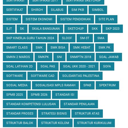
SERTIFIKASI
SERTIFIKASI 2017
SERTIFIKASI SKETCHUP
SERTIFIKAT
SHIROH
SILABUS
SIM PKB
SIMBOL
SISTEM
SISTEM EKONOMI
SISTEM PENDIDIKAN
SITE PLAN
SJT
SK
SKALA BANGUNAN
SKETCHUP
SKK
SKP 2023
SKP KINERJA GURU TAHUN 2024
SLOOF
SM-3T
SMA
SMART CLASS
SMK
SMK BISA
SMK HEBAT
SMK PK
SMKN 2 MAROS
SMKPK
SNI
SNMPTN 2018
SOAL JAWAB
SOAL LATIHAN 2D
SOAL PAS
SOAL UKK 2020 - 2021
SOFA
SOFTWARE
SOFTWARE CAD
SOLIDARITAS PALESTINA
SOSIAL MEDIA
SOSIALISASI MPLS RAMAH
SPAB
SPEKTRUM
SPMB 2025
SPMB 2026
STANDAR ISI
STANDAR KOMPETENSI LULUSAN
STANDAR PENILAIAN
STANDAR PROSES
STRATEGI BISNIS
STRUKTUR ATAS
STRUKTUR BALOK
STRUKTUR KOLOM
STRUKTUR KURIKULUM