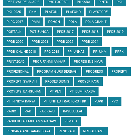
PESTIVAL PELAJAR 2
PHOTOGRAFI
PILKADA
PINTU
PKL
PKL 2025
PKM
PLAFON
PLAFOND
PLAYSTORE
PLPG 2017
PMM
POHON
POLA
POLA GRANIT
PORTALK
POT BUNGA
PPDB 2017
PPDB 2018
PPDB 2019
PPDB 2020
PPDB 2021
PPDB 2022
PPDB 2024
PPDB ONLINE 2018
PPG 2018
PPI UNHAS
PPI UNM
PPPK
PRINT2CAD
PROF. FAHMI AMHAR
PROFESI INSINYUR
PROFESIONAL
PROGRAM GURU BERBAGI
PROGRESS
PROPERTI
PROPERTI SYARIAH
PROSES BISNIS
PROYEK KAYU
PROYEKSI BANGUNAN
PT PLN
PT. BUMI KARSA
PT. NINDYA KARYA
PT. UNITED TRACTORS TBK
PUPR
PVC
RADIO
RAK
RAK KAYU
RASULULLAH
RASULULLAH MUHAMMAD SAW
REMAJA
RENCANA ANGGARAN BIAYA
RENOVASI
RESTAURANT