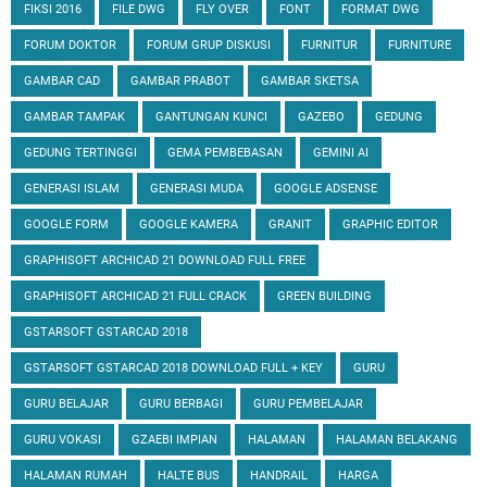
FIKSI 2016
FILE DWG
FLY OVER
FONT
FORMAT DWG
FORUM DOKTOR
FORUM GRUP DISKUSI
FURNITUR
FURNITURE
GAMBAR CAD
GAMBAR PRABOT
GAMBAR SKETSA
GAMBAR TAMPAK
GANTUNGAN KUNCI
GAZEBO
GEDUNG
GEDUNG TERTINGGI
GEMA PEMBEBASAN
GEMINI AI
GENERASI ISLAM
GENERASI MUDA
GOOGLE ADSENSE
GOOGLE FORM
GOOGLE KAMERA
GRANIT
GRAPHIC EDITOR
GRAPHISOFT ARCHICAD 21 DOWNLOAD FULL FREE
GRAPHISOFT ARCHICAD 21 FULL CRACK
GREEN BUILDING
GSTARSOFT GSTARCAD 2018
GSTARSOFT GSTARCAD 2018 DOWNLOAD FULL + KEY
GURU
GURU BELAJAR
GURU BERBAGI
GURU PEMBELAJAR
GURU VOKASI
GZAEBI IMPIAN
HALAMAN
HALAMAN BELAKANG
HALAMAN RUMAH
HALTE BUS
HANDRAIL
HARGA