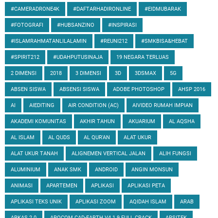
#CAMERADRONE4K
#DAFTARHADIRONLINE
#EIDMUBARAK
#FOTOGRAFI
#HUBSANZINO
#INSPIRASI
#ISLAMRAHMATANLILALAMIN
#REUNI212
#SMKBISA&HEBAT
#SPIRIT212
#UDAHPUTUSINAJA
19 NEGARA TERLUAS
2 DIMENSI
2018
3 DIMENSI
3D
3DSMAX
5G
ABSEN SISWA
ABSENSI SISWA
ADOBE PHOTOSHOP
AHSP 2016
AI
AIEDITING
AIR CONDITION (AC)
AIVIDEO RUMAH IMPIAN
AKADEMI KOMUNITAS
AKHIR TAHUN
AKUARIUM
AL AQSHA
AL ISLAM
AL QUDS
AL QUR'AN
ALAT UKUR
ALAT UKUR TANAH
ALIGNEMEN VERTICAL JALAN
ALIH FUNGSI
ALUMINIUM
ANAK SMK
ANDROID
ANGIN MONSUN
ANIMASI
APARTEMEN
APLIKASI
APLIKASI PETA
APLIKASI TEKS UNIK
APLIKASI ZOOM
AQIDAH ISLAM
ARAB
ARKAS 2.0
ARQCOM CAD-EARTH V4.1.9 FULL CRACK
ARSITEK