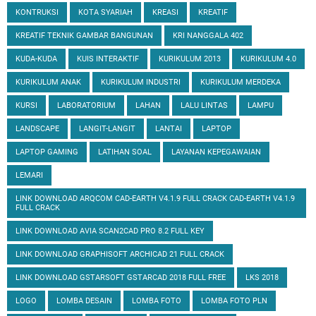
KONTRUKSI
KOTA SYARIAH
KREASI
KREATIF
KREATIF TEKNIK GAMBAR BANGUNAN
KRI NANGGALA 402
KUDA-KUDA
KUIS INTERAKTIF
KURIKULUM 2013
KURIKULUM 4.0
KURIKULUM ANAK
KURIKULUM INDUSTRI
KURIKULUM MERDEKA
KURSI
LABORATORIUM
LAHAN
LALU LINTAS
LAMPU
LANDSCAPE
LANGIT-LANGIT
LANTAI
LAPTOP
LAPTOP GAMING
LATIHAN SOAL
LAYANAN KEPEGAWAIAN
LEMARI
LINK DOWNLOAD ARQCOM CAD-EARTH V4.1.9 FULL CRACK CAD-EARTH V4.1.9
FULL CRACK
LINK DOWNLOAD AVIA SCAN2CAD PRO 8.2 FULL KEY
LINK DOWNLOAD GRAPHISOFT ARCHICAD 21 FULL CRACK
LINK DOWNLOAD GSTARSOFT GSTARCAD 2018 FULL FREE
LKS 2018
LOGO
LOMBA DESAIN
LOMBA FOTO
LOMBA FOTO PLN