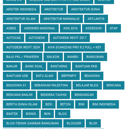
ARSITEK INDONESIA
ARSITEKTUR
ARSITEKTUR DUNIA
ARSITEKTUR ISLAM
ARSITEKTUR MINIMALIS
ARTLANTIS
ASBES
ASESMEN NASIONAL
ASN 2016
ASSESSOR
ATAP
AUTOCAD
AUTODESK
AUTODESK REVIT 2017
AUTODESK REVIT 2024
AVIA SCAN2CAD PRO 8.2 FULL + KEY
BAJU PKL / PRAKERIN
BALKON
BAMBU
BANGUNAN
BANJIR
BANK SOAL
BANTAENG
BANTUAN RKB
BANTUAN USB
BATU ALAM
BBPPMPV
BEASISWA
BEASISWA S1
BEBASKAN PALESTINA
BELAJAR BLOG
BENCANA
BENCANA BANJIR
BENDERA TAUHID
BENDUNGAN
BERITA DUNIA ISLAM
BESI
BETON
BIM
BIM INDONESIA
BIMTEK
BISNIS
BKN
BLOG
BLOG-TEKNIK GAMBAR BANGUNAN
BLOGGER
BLOK