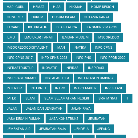
HARI GURU
HEMAT
HIAS
HIKMAH
HOME DESIGN
HONORER
HUKUM
HUKUM ISLAM
HUTAMA KARYA
ID CARD
IDE KREATIF
IDEA STATICA
IKA SMPN 2 MAROS
ILMU
ILMU UKUR TANAH
ILMUAN MUSLIM
IM3OOREDOO
IM3OOREDOODIGITALENT
IMAN
INATIKA
INFO CPNS
INFO CPNS 2017
INFO CPNS 2023
INFO PNS
INFO PPDB 2020
INFRASTRUKTUR
INOVATIF
INPIRASI
INSPIRASI
INSPIRASI RUMAH
INSTALASI PIPA
INSTALASI PLUMBING
INTERIOR
INTERNET
INTRO
INTRO MAKER
INVESTASI
IPTEK
ISLAM
ISLAM SELAMATKAN NEGERI
ISRA' MI'RAJ
IT
JALAN
JALAN DAN JEMBATAN
JALAN RAYA
JASA DESAIN RUMAH
JASA KONSTRUKSI
JEMBATAN
JEMBATAN AIR
JEMBATAN BAJA
JENDELA
JEPANG