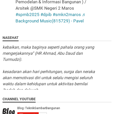
Pemodelan & Informasi Bangunan ) /
Arsitek @SMK Negeri 2 Maros
"TIADA KEMULIAAN TANPA ISLAM, TIADA SEMPURNA
#spmb2025
#dpib
#smkn2maros
♬
ISLAM TANPA SYARIAH, TAKKAN TEGAK SYARIAH
Background Music(815729) - Pavel
TANPA DAULAH, DAULAH KHILAFAH RASIDAH."
“barangsiapa yang menunjukkan pada suatu
NASEHAT
kebaikan, maka baginya seperti pahala orang yang
mengerjakannya” (HR Ahmad, Abu Daud dan
Turmudzi).
kesadaran akan hari perhitungan, surga dan neraka
akan memotivasi diri untuk selalu mengisi seluruh
waktu dalam kehidupan untuk aktivitas bernilai
ibadah dan dakwah.
Tiada dzat yang kita dapat jadikan sandaran selain
CHANNEL YOUTUBE
pada Allah SWT. Mengharapkan sesuatu selain
dariNya berarti meminta kesia-siaan dan