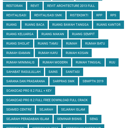
RESTORAN
REVIT
REVIT ARCHITECTURE 2013 FULL
REVITALISASI
REVITALISASI SMK
RISTEKDIKTI
RPP
RPS
RUANG
RUANG BACA
RUANG BAWAH TANGGA
RUANG KANTOR
RUANG KELUARGA
RUANG MAKAN
RUANG SEMPIT
RUANG SHOLAT
RUANG TAMU
RUMAH
RUMAH BATU
RUMAH IDAMAN
RUMAH KAYU
RUMAH KOSAN
RUMAH MINIMALIS
RUMAH MODERN
RUMAH TINGGAL
RUU
SAHABAT RASULULLAH
SAINS
SANITASI
SARANA DAN PRASARANA
SARPRAS SMK
SBMPTN 2019
SCAN2CAD PRO 8.2 FULL + KEY
SCAN2CAD PRO 8.2 FULL FREE DOWNLOAD FULL CRACK
SEAMEO CENTRE
SEJARAH
SEJARAH ISLAM
SEJARAH PERADABAN ISLAM
SEMINAR BISNIS
SENG