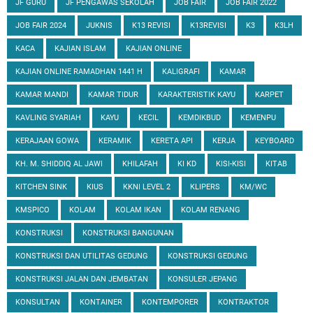
JF GURU
JF PENGAWAS SEKOLAH
JOB FAIR
JOB FAIR 2022
JOB FAIR 2024
JUKNIS
K13 REVISI
K13REVISI
K3
K3LH
KACA
KAJIAN ISLAM
KAJIAN ONLINE
KAJIAN ONLINE RAMADHAN 1441 H
KALIGRAFI
KAMAR
KAMAR MANDI
KAMAR TIDUR
KARAKTERISTIK KAYU
KARPET
KAVLING SYARIAH
KAYU
KECIL
KEMDIKBUD
KEMENPU
KERAJAAN GOWA
KERAMIK
KERETA API
KERJA
KEYBOARD
KH. M. SHIDDIQ AL JAWI
KHILAFAH
KI KD
KISI-KISI
KITAB
KITCHEN SINK
KIUS
KKNI LEVEL 2
KLIPERS
KM/WC
KMSPICO
KOLAM
KOLAM IKAN
KOLAM RENANG
KONSTRUKSI
KONSTRUKSI BANGUNAN
KONSTRUKSI DAN UTILITAS GEDUNG
KONSTRUKSI GEDUNG
KONSTRUKSI JALAN DAN JEMBATAN
KONSULER JEPANG
KONSULTAN
KONTAINER
KONTEMPORER
KONTRAKTOR